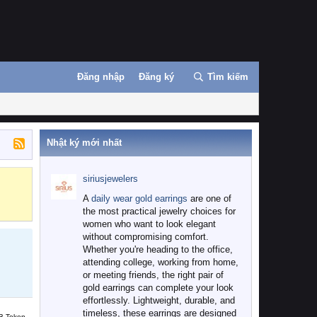
Đăng nhập
Đăng ký
Tìm kiếm
Nhật ký mới nhất
siriusjewelers
Binance
MEXC
A
daily wear gold earrings
are one of
the most practical jewelry choices for
women who want to look elegant
without compromising comfort.
Whether you're heading to the office,
attending college, working from home,
or meeting friends, the right pair of
gold earrings can complete your look
effortlessly. Lightweight, durable, and
timeless, these earrings are designed
B Token