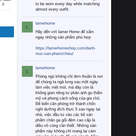
to be worn every day while matching
0
almost every outfit.
lamerhome
L
Hãy đến với lamer Home để sắm
ngay những sản phẩm phù hợp
https://lamerhomeshop.com/danh-
muc-san-pham/chieu/
lamerhome
L
Phòng ngủ không chỉ đơn thuần là nơi
để chúng ta ngả lưng sau một ngày
làm việc mệt mỏi, mà đây còn là
không gian riêng tư phản ánh gu thẩm
mỹ và phong cách sống của gia chủ.
Để biến căn phòng trở thành chốn
nghỉ dưỡng đích thực 5 sao ngay tại
nhà, việc đầu tư vào các bộ sản
phẩm chăn ga gối đệm cao cấp là
điều vô cùng cần thiết. Những sản
phẩm này không chỉ mang lại cảm