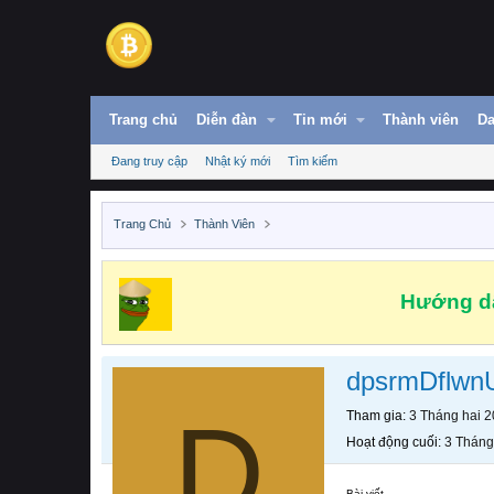
Trang chủ
Diễn đàn
Tin mới
Thành viên
Da
Đang truy cập
Nhật ký mới
Tìm kiếm
Trang Chủ
Thành Viên
Hướng dẫ
dpsrmDflw
D
Tham gia
3 Tháng hai 
Hoạt động cuối
3 Tháng
Bài viết