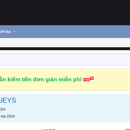
nh bạ
n kiếm tiền đơn giản miễn phí
nUEYS
2024
 hai 2024
Lượt thích
VN