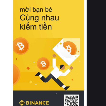
biệt từ bề mặt vải mềm mịn, khả năng
thoáng khí tuyệt vời cho đến độ đàn
hồi chuẩn xác của phần đệm nâng đỡ
cột sống.
Bên cạnh đó, việc lựa chọn các dòng
sản phẩm đạt chuẩn chất lượng quốc
tế còn giúp ngăn ngừa tình trạng kích
ứng da, hạn chế sự phát triển của vi
khuẩn và nấm mốc trong điều kiện
thời tiết nóng ẩm. Bạn có thể tìm hiểu
thêm các nghiên cứu khoa học về tác
động của giấc ngủ và môi trường
phòng ngủ đối với sức khỏe con
người tại Sleep Foundation (External
Link) để có cái nhìn toàn diện hơn.
2. Các tiêu chí vàng khi lựa chọn
chăn ga gối đệm cao cấp cho phòng
ngủ
Để sở hữu một bộ chăn ga gối đệm
cao cấp hoàn hảo cả về thẩm mỹ lẫn
công năng, người tiêu dùng cần cân
nhắc kỹ lưỡng các tiêu chí quan trọng