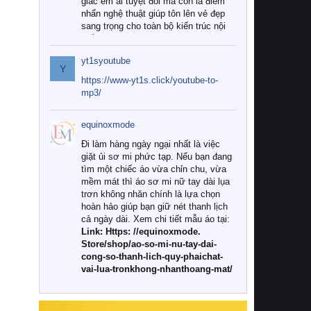
giác êm ái tuyệt đối mà còn là điểm
nhấn nghệ thuật giúp tôn lên vẻ đẹp
sang trọng cho toàn bộ kiến trúc nội
thất.
yt1syoutube
Tuy nhiên, giữa thị trường đa dạng
Y
với vô vàn thương hiệu và mẫu mã
https://www-yt1s.click/youtube-to-
như hiện nay, làm thế nào để chọn
mp3/
được những bộ chăn ga gối đệm cao
cấp thực sự chất lượng, phù hợp với
equinoxmode
khí hậu và nhu cầu sử dụng của gia
đình? Hãy cùng chúng tôi đi tìm lời
Đi làm hàng ngày ngại nhất là việc
giải đáp chi tiết qua bài viết dưới đây.
giặt ủi sơ mi phức tạp. Nếu bạn đang
tìm một chiếc áo vừa chỉn chu, vừa
1. Tại sao các gia đình hiện đại lại ưa
mềm mát thì áo sơ mi nữ tay dài lụa
chuộng chăn ga gối đệm cao cấp?
trơn không nhăn chính là lựa chọn
hoàn hảo giúp bạn giữ nét thanh lịch
Khác với các dòng sản phẩm thông
cả ngày dài. Xem chi tiết mẫu áo tại:
thường, những bộ chăn ga gối đệm
Link: Https: //equinoxmode.
cao cấp trải qua quy trình sản xuất
Store/shop/ao-so-mi-nu-tay-dai-
nghiêm ngặt từ khâu chọn lọc nguyên
cong-so-thanh-lich-quy-phaichat-
liệu tự nhiên đến công nghệ dệt
vai-lua-tronkhong-nhanthoang-mat/
nhuộm hiện đại không chứa hóa chất
độc hại. Khi sử dụng dòng sản phẩm
này, bạn sẽ cảm nhận rõ rệt sự khác