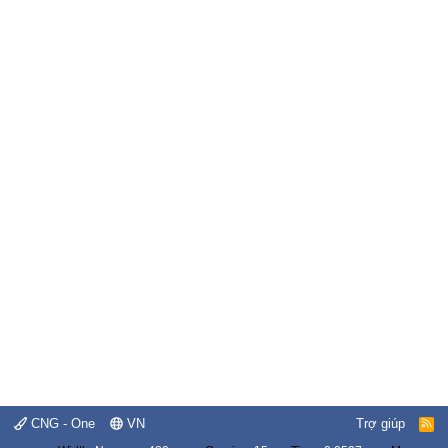
CNG - One
VN
Trợ giúp
R
S