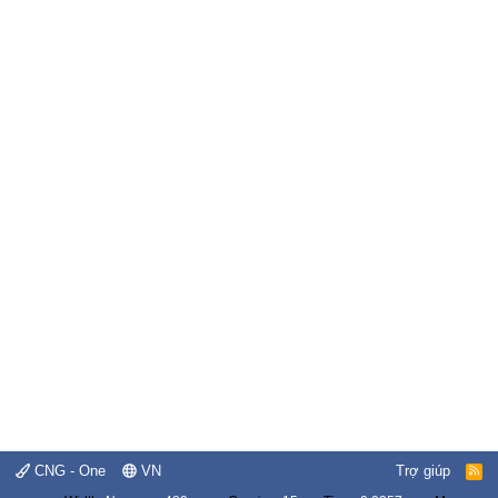
CNG - One
VN
Trợ giúp
R
S