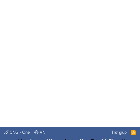
CNG - One
VN
Trợ giúp
R
S