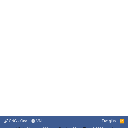
CNG - One
VN
Trợ giúp
R
S