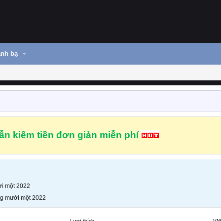
nh bạ
n kiếm tiền đơn giản miễn phí
i một 2022
g mười một 2022
Lượt thích
VN