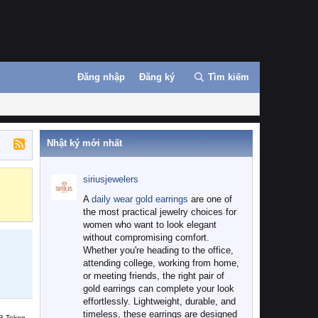
Đăng nhập
Đăng ký
Tìm kiếm
Nhật ký mới nhất
siriusjewelers
Binance
MEXC
A
daily wear gold earrings
are one of
the most practical jewelry choices for
women who want to look elegant
without compromising comfort.
Whether you're heading to the office,
attending college, working from home,
or meeting friends, the right pair of
gold earrings can complete your look
effortlessly. Lightweight, durable, and
timeless, these earrings are designed
B Token