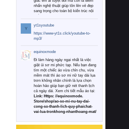
giác êm ái tuyệt đối mà còn là điểm
nhấn nghệ thuật giúp tôn lên vẻ đẹp
sang trọng cho toàn bộ kiến trúc nội
thất.
yt1syoutube
Tuy nhiên, giữa thị trường đa dạng
Y
với vô vàn thương hiệu và mẫu mã
https://www-yt1s.click/youtube-to-
như hiện nay, làm thế nào để chọn
mp3/
được những bộ chăn ga gối đệm cao
cấp thực sự chất lượng, phù hợp với
equinoxmode
khí hậu và nhu cầu sử dụng của gia
đình? Hãy cùng chúng tôi đi tìm lời
Đi làm hàng ngày ngại nhất là việc
giải đáp chi tiết qua bài viết dưới đây.
giặt ủi sơ mi phức tạp. Nếu bạn đang
tìm một chiếc áo vừa chỉn chu, vừa
1. Tại sao các gia đình hiện đại lại ưa
mềm mát thì áo sơ mi nữ tay dài lụa
chuộng chăn ga gối đệm cao cấp?
trơn không nhăn chính là lựa chọn
hoàn hảo giúp bạn giữ nét thanh lịch
Khác với các dòng sản phẩm thông
cả ngày dài. Xem chi tiết mẫu áo tại:
thường, những bộ chăn ga gối đệm
Link: Https: //equinoxmode.
cao cấp trải qua quy trình sản xuất
Store/shop/ao-so-mi-nu-tay-dai-
nghiêm ngặt từ khâu chọn lọc nguyên
cong-so-thanh-lich-quy-phaichat-
liệu tự nhiên đến công nghệ dệt
vai-lua-tronkhong-nhanthoang-mat/
nhuộm hiện đại không chứa hóa chất
độc hại. Khi sử dụng dòng sản phẩm
này, bạn sẽ cảm nhận rõ rệt sự khác