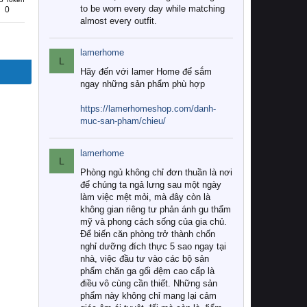
to be worn every day while matching
0
almost every outfit.
lamerhome
L
Hãy đến với lamer Home để sắm
ngay những sản phẩm phù hợp
https://lamerhomeshop.com/danh-
muc-san-pham/chieu/
lamerhome
L
Phòng ngủ không chỉ đơn thuần là nơi
để chúng ta ngả lưng sau một ngày
làm việc mệt mỏi, mà đây còn là
không gian riêng tư phản ánh gu thẩm
mỹ và phong cách sống của gia chủ.
Để biến căn phòng trở thành chốn
nghỉ dưỡng đích thực 5 sao ngay tại
nhà, việc đầu tư vào các bộ sản
phẩm chăn ga gối đệm cao cấp là
điều vô cùng cần thiết. Những sản
phẩm này không chỉ mang lại cảm