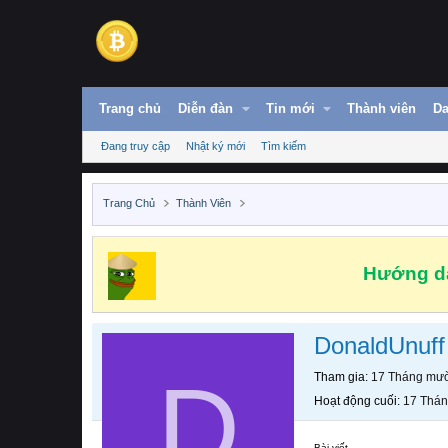
Trang chủ
Diễn đàn
Tin mới
Thành viên
Da
Đang truy cập
Nhật ký mới
Tìm kiếm
Trang Chủ
Thành Viên
Hướng dẫ
DonaldUnuff
D
Tham gia
17 Tháng mườ
Hoạt động cuối
17 Thán
Bài viết