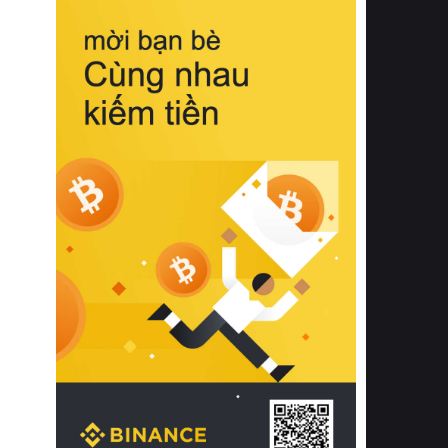
biệt từ bề mặt vải mềm mịn, khả năng
thoáng khí tuyệt vời cho đến độ đàn
hồi chuẩn xác của phần đệm nâng đỡ
cột sống.
Bên cạnh đó, việc lựa chọn các dòng
sản phẩm đạt chuẩn chất lượng quốc
tế còn giúp ngăn ngừa tình trạng kích
ứng da, hạn chế sự phát triển của vi
khuẩn và nấm mốc trong điều kiện
thời tiết nóng ẩm. Bạn có thể tìm hiểu
thêm các nghiên cứu khoa học về tác
động của giấc ngủ và môi trường
phòng ngủ đối với sức khỏe con
người tại Sleep Foundation (External
Link) để có cái nhìn toàn diện hơn.
2. Các tiêu chí vàng khi lựa chọn
chăn ga gối đệm cao cấp cho phòng
ngủ
Để sở hữu một bộ chăn ga gối đệm
cao cấp hoàn hảo cả về thẩm mỹ lẫn
công năng, người tiêu dùng cần cân
nhắc kỹ lưỡng các tiêu chí quan trọng