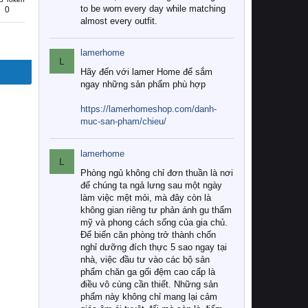
to be worn every day while matching
0
almost every outfit.
lamerhome
L
Hãy đến với lamer Home để sắm
ngay những sản phẩm phù hợp
https://lamerhomeshop.com/danh-
muc-san-pham/chieu/
lamerhome
L
Phòng ngủ không chỉ đơn thuần là nơi
để chúng ta ngả lưng sau một ngày
làm việc mệt mỏi, mà đây còn là
không gian riêng tư phản ánh gu thẩm
mỹ và phong cách sống của gia chủ.
Để biến căn phòng trở thành chốn
nghỉ dưỡng đích thực 5 sao ngay tại
nhà, việc đầu tư vào các bộ sản
phẩm chăn ga gối đệm cao cấp là
điều vô cùng cần thiết. Những sản
phẩm này không chỉ mang lại cảm