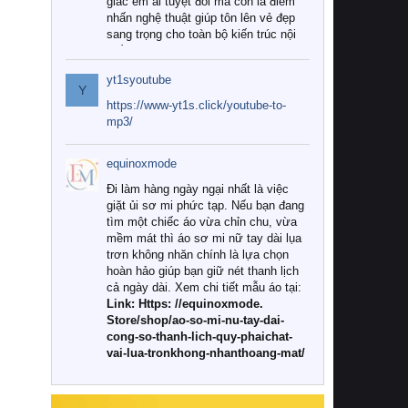
giác êm ái tuyệt đối mà còn là điểm
nhấn nghệ thuật giúp tôn lên vẻ đẹp
sang trọng cho toàn bộ kiến trúc nội
thất.
yt1syoutube
Tuy nhiên, giữa thị trường đa dạng
Y
với vô vàn thương hiệu và mẫu mã
https://www-yt1s.click/youtube-to-
như hiện nay, làm thế nào để chọn
mp3/
được những bộ chăn ga gối đệm cao
cấp thực sự chất lượng, phù hợp với
equinoxmode
khí hậu và nhu cầu sử dụng của gia
đình? Hãy cùng chúng tôi đi tìm lời
Đi làm hàng ngày ngại nhất là việc
giải đáp chi tiết qua bài viết dưới đây.
giặt ủi sơ mi phức tạp. Nếu bạn đang
tìm một chiếc áo vừa chỉn chu, vừa
1. Tại sao các gia đình hiện đại lại ưa
mềm mát thì áo sơ mi nữ tay dài lụa
chuộng chăn ga gối đệm cao cấp?
trơn không nhăn chính là lựa chọn
hoàn hảo giúp bạn giữ nét thanh lịch
Khác với các dòng sản phẩm thông
cả ngày dài. Xem chi tiết mẫu áo tại:
thường, những bộ chăn ga gối đệm
Link: Https: //equinoxmode.
cao cấp trải qua quy trình sản xuất
Store/shop/ao-so-mi-nu-tay-dai-
nghiêm ngặt từ khâu chọn lọc nguyên
cong-so-thanh-lich-quy-phaichat-
liệu tự nhiên đến công nghệ dệt
vai-lua-tronkhong-nhanthoang-mat/
nhuộm hiện đại không chứa hóa chất
độc hại. Khi sử dụng dòng sản phẩm
này, bạn sẽ cảm nhận rõ rệt sự khác