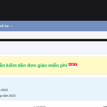
nh bạ
n kiếm tiền đơn giản miễn phí
m 2023
ng năm 2023
Lượt thích
VN