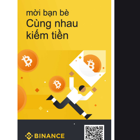
biệt từ bề mặt vải mềm mịn, khả năng
thoáng khí tuyệt vời cho đến độ đàn
hồi chuẩn xác của phần đệm nâng đỡ
cột sống.
Bên cạnh đó, việc lựa chọn các dòng
sản phẩm đạt chuẩn chất lượng quốc
tế còn giúp ngăn ngừa tình trạng kích
ứng da, hạn chế sự phát triển của vi
khuẩn và nấm mốc trong điều kiện
thời tiết nóng ẩm. Bạn có thể tìm hiểu
thêm các nghiên cứu khoa học về tác
động của giấc ngủ và môi trường
phòng ngủ đối với sức khỏe con
người tại Sleep Foundation (External
Link) để có cái nhìn toàn diện hơn.
2. Các tiêu chí vàng khi lựa chọn
chăn ga gối đệm cao cấp cho phòng
ngủ
Để sở hữu một bộ chăn ga gối đệm
cao cấp hoàn hảo cả về thẩm mỹ lẫn
công năng, người tiêu dùng cần cân
nhắc kỹ lưỡng các tiêu chí quan trọng