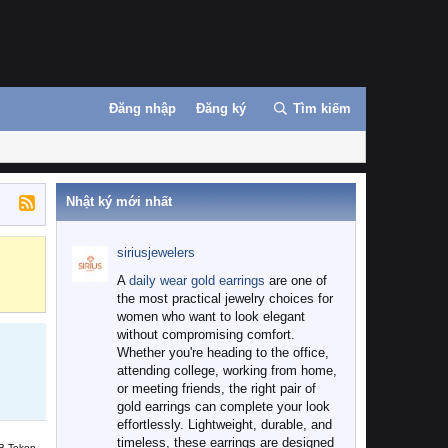
Đăng nhập
Đăng ký
Tìm kiếm
Nhật ký mới nhất
siriusjewelers
Binance
MEXC
A
daily wear gold earrings
are one of
the most practical jewelry choices for
women who want to look elegant
without compromising comfort.
Whether you're heading to the office,
attending college, working from home,
or meeting friends, the right pair of
gold earrings can complete your look
effortlessly. Lightweight, durable, and
timeless, these earrings are designed
B Token