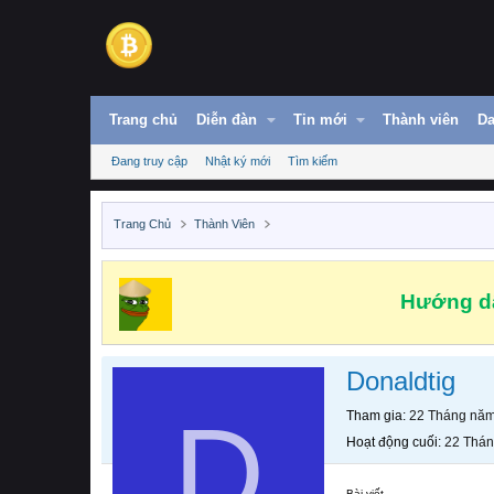
Trang chủ
Diễn đàn
Tin mới
Thành viên
Da
Đang truy cập
Nhật ký mới
Tìm kiếm
Trang Chủ
Thành Viên
Hướng dẫ
Donaldtig
D
Tham gia
22 Tháng nă
Hoạt động cuối
22 Thá
Bài viết