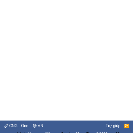
CNG - One
VN
Trợ giúp
R
S