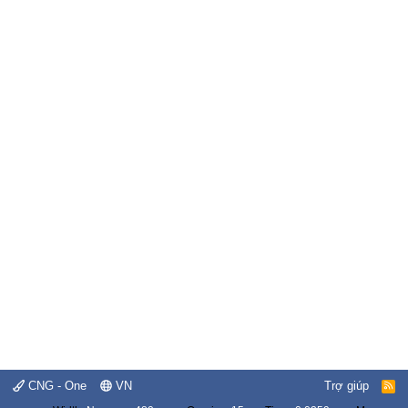
CNG - One
VN
Trợ giúp
R
S