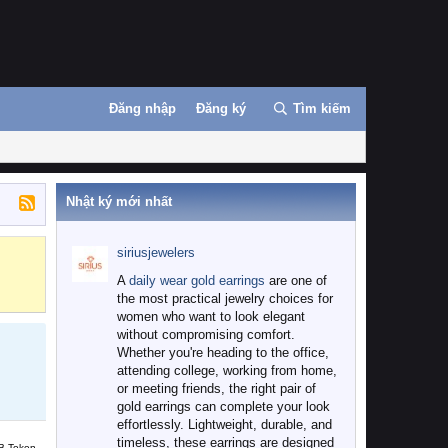
Đăng nhập
Đăng ký
Tìm kiếm
Nhật ký mới nhất
siriusjewelers
Binance
MEXC
A
daily wear gold earrings
are one of
the most practical jewelry choices for
women who want to look elegant
without compromising comfort.
Whether you're heading to the office,
attending college, working from home,
or meeting friends, the right pair of
gold earrings can complete your look
effortlessly. Lightweight, durable, and
timeless, these earrings are designed
B Token