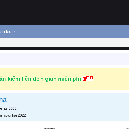
nh bạ
n kiếm tiền đơn giản miễn phí
ma
i hai 2022
g mười hai 2022
Lượt thích
VN