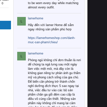
to be worn every day while matching
0
almost every outfit.
lamerhome
L
Hãy đến với lamer Home để sắm
ngay những sản phẩm phù hợp
https://lamerhomeshop.com/danh-
muc-san-pham/chieu/
lamerhome
L
Phòng ngủ không chỉ đơn thuần là nơi
để chúng ta ngả lưng sau một ngày
làm việc mệt mỏi, mà đây còn là
không gian riêng tư phản ánh gu thẩm
mỹ và phong cách sống của gia chủ.
Để biến căn phòng trở thành chốn
nghỉ dưỡng đích thực 5 sao ngay tại
nhà, việc đầu tư vào các bộ sản
phẩm chăn ga gối đệm cao cấp là
điều vô cùng cần thiết. Những sản
phẩm này không chỉ mang lại cảm