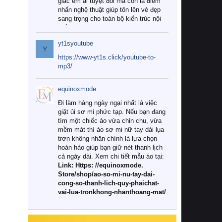
giác êm ái tuyệt đối mà còn là điểm
nhấn nghệ thuật giúp tôn lên vẻ đẹp
sang trọng cho toàn bộ kiến trúc nội
thất.
yt1syoutube
Tuy nhiên, giữa thị trường đa dạng
Y
với vô vàn thương hiệu và mẫu mã
https://www-yt1s.click/youtube-to-
như hiện nay, làm thế nào để chọn
mp3/
được những bộ chăn ga gối đệm cao
cấp thực sự chất lượng, phù hợp với
equinoxmode
khí hậu và nhu cầu sử dụng của gia
đình? Hãy cùng chúng tôi đi tìm lời
Đi làm hàng ngày ngại nhất là việc
giải đáp chi tiết qua bài viết dưới đây.
giặt ủi sơ mi phức tạp. Nếu bạn đang
tìm một chiếc áo vừa chỉn chu, vừa
1. Tại sao các gia đình hiện đại lại ưa
mềm mát thì áo sơ mi nữ tay dài lụa
chuộng chăn ga gối đệm cao cấp?
trơn không nhăn chính là lựa chọn
hoàn hảo giúp bạn giữ nét thanh lịch
Khác với các dòng sản phẩm thông
cả ngày dài. Xem chi tiết mẫu áo tại:
thường, những bộ chăn ga gối đệm
Link: Https: //equinoxmode.
cao cấp trải qua quy trình sản xuất
Store/shop/ao-so-mi-nu-tay-dai-
nghiêm ngặt từ khâu chọn lọc nguyên
cong-so-thanh-lich-quy-phaichat-
liệu tự nhiên đến công nghệ dệt
vai-lua-tronkhong-nhanthoang-mat/
nhuộm hiện đại không chứa hóa chất
độc hại. Khi sử dụng dòng sản phẩm
này, bạn sẽ cảm nhận rõ rệt sự khác