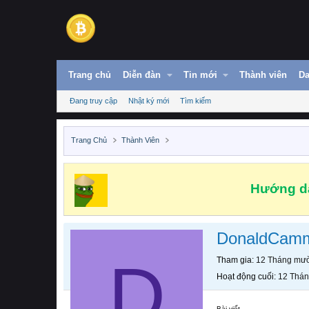
Trang chủ
Diễn đàn
Tin mới
Thành viên
Da
Đang truy cập
Nhật ký mới
Tìm kiếm
Trang Chủ
Thành Viên
Hướng dẫ
DonaldCam
D
Tham gia
12 Tháng mườ
Hoạt động cuối
12 Thán
Bài viết