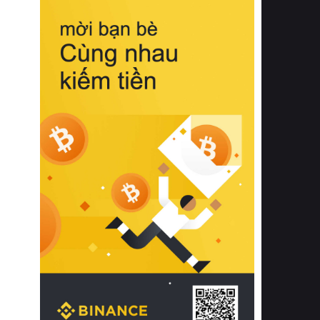
biệt từ bề mặt vải mềm mịn, khả năng
thoáng khí tuyệt vời cho đến độ đàn
hồi chuẩn xác của phần đệm nâng đỡ
cột sống.
Bên cạnh đó, việc lựa chọn các dòng
sản phẩm đạt chuẩn chất lượng quốc
tế còn giúp ngăn ngừa tình trạng kích
ứng da, hạn chế sự phát triển của vi
khuẩn và nấm mốc trong điều kiện
thời tiết nóng ẩm. Bạn có thể tìm hiểu
thêm các nghiên cứu khoa học về tác
động của giấc ngủ và môi trường
phòng ngủ đối với sức khỏe con
người tại Sleep Foundation (External
Link) để có cái nhìn toàn diện hơn.
2. Các tiêu chí vàng khi lựa chọn
chăn ga gối đệm cao cấp cho phòng
ngủ
Để sở hữu một bộ chăn ga gối đệm
cao cấp hoàn hảo cả về thẩm mỹ lẫn
công năng, người tiêu dùng cần cân
nhắc kỹ lưỡng các tiêu chí quan trọng