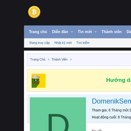
Trang chủ
Diễn đàn
Tin mới
Thành viên
Da
Đang truy cập
Nhật ký mới
Tìm kiếm
Trang Chủ
Thành Viên
Hướng dẫ
DomenikSe
D
Tham gia
8 Tháng một 
Hoạt động cuối
8 Tháng
Bài viết