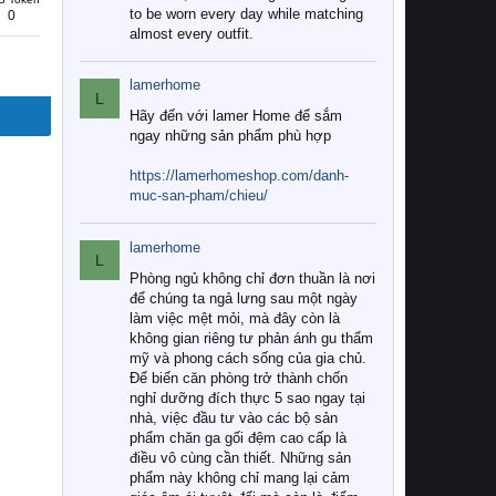
to be worn every day while matching
0
almost every outfit.
lamerhome
L
Hãy đến với lamer Home để sắm
ngay những sản phẩm phù hợp
https://lamerhomeshop.com/danh-
muc-san-pham/chieu/
lamerhome
L
Phòng ngủ không chỉ đơn thuần là nơi
để chúng ta ngả lưng sau một ngày
làm việc mệt mỏi, mà đây còn là
không gian riêng tư phản ánh gu thẩm
mỹ và phong cách sống của gia chủ.
Để biến căn phòng trở thành chốn
nghỉ dưỡng đích thực 5 sao ngay tại
nhà, việc đầu tư vào các bộ sản
phẩm chăn ga gối đệm cao cấp là
điều vô cùng cần thiết. Những sản
phẩm này không chỉ mang lại cảm