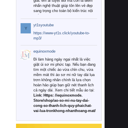
giác êm ái tuyệt đối mà còn là điểm
nhấn nghệ thuật giúp tôn lên vẻ đẹp
sang trọng cho toàn bộ kiến trúc nội
thất.
yt1syoutube
Tuy nhiên, giữa thị trường đa dạng
Y
với vô vàn thương hiệu và mẫu mã
https://www-yt1s.click/youtube-to-
như hiện nay, làm thế nào để chọn
mp3/
được những bộ chăn ga gối đệm cao
cấp thực sự chất lượng, phù hợp với
equinoxmode
khí hậu và nhu cầu sử dụng của gia
đình? Hãy cùng chúng tôi đi tìm lời
Đi làm hàng ngày ngại nhất là việc
giải đáp chi tiết qua bài viết dưới đây.
giặt ủi sơ mi phức tạp. Nếu bạn đang
tìm một chiếc áo vừa chỉn chu, vừa
1. Tại sao các gia đình hiện đại lại ưa
mềm mát thì áo sơ mi nữ tay dài lụa
chuộng chăn ga gối đệm cao cấp?
trơn không nhăn chính là lựa chọn
hoàn hảo giúp bạn giữ nét thanh lịch
Khác với các dòng sản phẩm thông
cả ngày dài. Xem chi tiết mẫu áo tại:
thường, những bộ chăn ga gối đệm
Link: Https: //equinoxmode.
cao cấp trải qua quy trình sản xuất
Store/shop/ao-so-mi-nu-tay-dai-
nghiêm ngặt từ khâu chọn lọc nguyên
cong-so-thanh-lich-quy-phaichat-
liệu tự nhiên đến công nghệ dệt
vai-lua-tronkhong-nhanthoang-mat/
nhuộm hiện đại không chứa hóa chất
độc hại. Khi sử dụng dòng sản phẩm
này, bạn sẽ cảm nhận rõ rệt sự khác