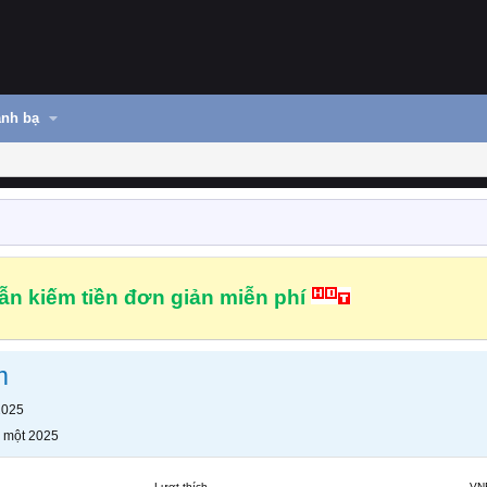
nh bạ
n kiếm tiền đơn giản miễn phí
m
2025
 một 2025
Lượt thích
VN