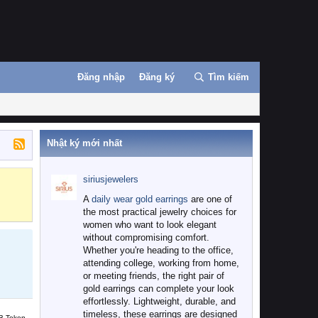
Đăng nhập
Đăng ký
Tìm kiếm
Nhật ký mới nhất
siriusjewelers
Binance
MEXC
A
daily wear gold earrings
are one of
the most practical jewelry choices for
women who want to look elegant
without compromising comfort.
Whether you're heading to the office,
attending college, working from home,
or meeting friends, the right pair of
gold earrings can complete your look
effortlessly. Lightweight, durable, and
timeless, these earrings are designed
B Token