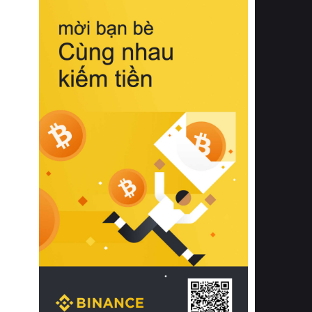
biệt từ bề mặt vải mềm mịn, khả năng
thoáng khí tuyệt vời cho đến độ đàn
hồi chuẩn xác của phần đệm nâng đỡ
cột sống.
Bên cạnh đó, việc lựa chọn các dòng
sản phẩm đạt chuẩn chất lượng quốc
tế còn giúp ngăn ngừa tình trạng kích
ứng da, hạn chế sự phát triển của vi
khuẩn và nấm mốc trong điều kiện
thời tiết nóng ẩm. Bạn có thể tìm hiểu
thêm các nghiên cứu khoa học về tác
động của giấc ngủ và môi trường
phòng ngủ đối với sức khỏe con
người tại Sleep Foundation (External
Link) để có cái nhìn toàn diện hơn.
2. Các tiêu chí vàng khi lựa chọn
chăn ga gối đệm cao cấp cho phòng
ngủ
Để sở hữu một bộ chăn ga gối đệm
cao cấp hoàn hảo cả về thẩm mỹ lẫn
công năng, người tiêu dùng cần cân
nhắc kỹ lưỡng các tiêu chí quan trọng