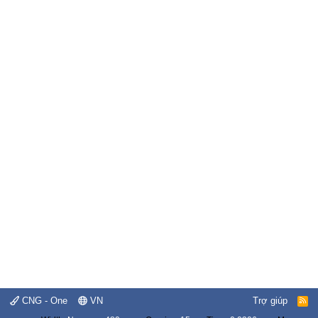
CNG - One
VN
Trợ giúp
R
S