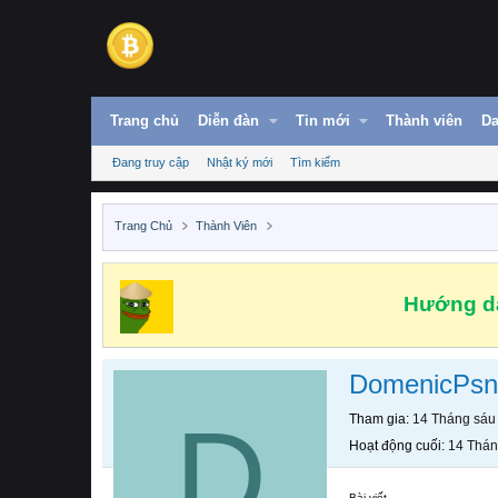
Trang chủ
Diễn đàn
Tin mới
Thành viên
Da
Đang truy cập
Nhật ký mới
Tìm kiếm
Trang Chủ
Thành Viên
Hướng dẫ
DomenicPsn
D
Tham gia
14 Tháng sáu
Hoạt động cuối
14 Thán
Bài viết