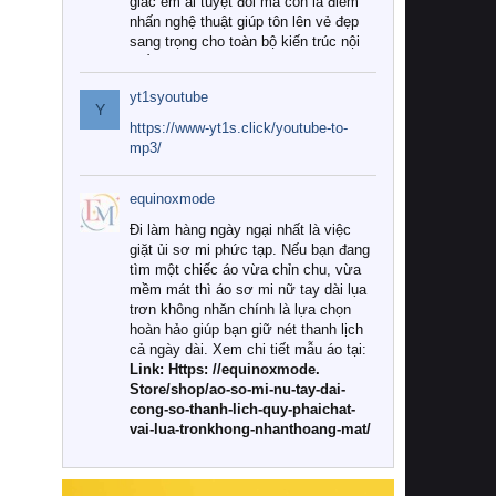
giác êm ái tuyệt đối mà còn là điểm
nhấn nghệ thuật giúp tôn lên vẻ đẹp
sang trọng cho toàn bộ kiến trúc nội
thất.
yt1syoutube
Tuy nhiên, giữa thị trường đa dạng
Y
với vô vàn thương hiệu và mẫu mã
https://www-yt1s.click/youtube-to-
như hiện nay, làm thế nào để chọn
mp3/
được những bộ chăn ga gối đệm cao
cấp thực sự chất lượng, phù hợp với
equinoxmode
khí hậu và nhu cầu sử dụng của gia
đình? Hãy cùng chúng tôi đi tìm lời
Đi làm hàng ngày ngại nhất là việc
giải đáp chi tiết qua bài viết dưới đây.
giặt ủi sơ mi phức tạp. Nếu bạn đang
tìm một chiếc áo vừa chỉn chu, vừa
1. Tại sao các gia đình hiện đại lại ưa
mềm mát thì áo sơ mi nữ tay dài lụa
chuộng chăn ga gối đệm cao cấp?
trơn không nhăn chính là lựa chọn
hoàn hảo giúp bạn giữ nét thanh lịch
Khác với các dòng sản phẩm thông
cả ngày dài. Xem chi tiết mẫu áo tại:
thường, những bộ chăn ga gối đệm
Link: Https: //equinoxmode.
cao cấp trải qua quy trình sản xuất
Store/shop/ao-so-mi-nu-tay-dai-
nghiêm ngặt từ khâu chọn lọc nguyên
cong-so-thanh-lich-quy-phaichat-
liệu tự nhiên đến công nghệ dệt
vai-lua-tronkhong-nhanthoang-mat/
nhuộm hiện đại không chứa hóa chất
độc hại. Khi sử dụng dòng sản phẩm
này, bạn sẽ cảm nhận rõ rệt sự khác