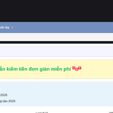
nh bạ
n kiếm tiền đơn giản miễn phí
 2026
g sáu 2026
Lượt thích
VN