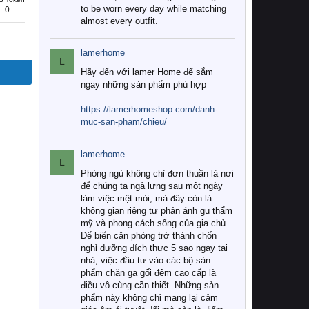
to be worn every day while matching
0
almost every outfit.
lamerhome
L
Hãy đến với lamer Home để sắm
ngay những sản phẩm phù hợp
https://lamerhomeshop.com/danh-
muc-san-pham/chieu/
lamerhome
L
Phòng ngủ không chỉ đơn thuần là nơi
để chúng ta ngả lưng sau một ngày
làm việc mệt mỏi, mà đây còn là
không gian riêng tư phản ánh gu thẩm
mỹ và phong cách sống của gia chủ.
Để biến căn phòng trở thành chốn
nghỉ dưỡng đích thực 5 sao ngay tại
nhà, việc đầu tư vào các bộ sản
phẩm chăn ga gối đệm cao cấp là
điều vô cùng cần thiết. Những sản
phẩm này không chỉ mang lại cảm