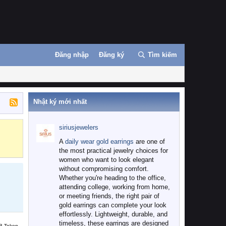
Đăng nhập
Đăng ký
Tìm kiếm
Nhật ký mới nhất
siriusjewelers
Binance
MEXC
A
daily wear gold earrings
are one of
the most practical jewelry choices for
women who want to look elegant
without compromising comfort.
Whether you're heading to the office,
attending college, working from home,
or meeting friends, the right pair of
gold earrings can complete your look
effortlessly. Lightweight, durable, and
timeless, these earrings are designed
B Token