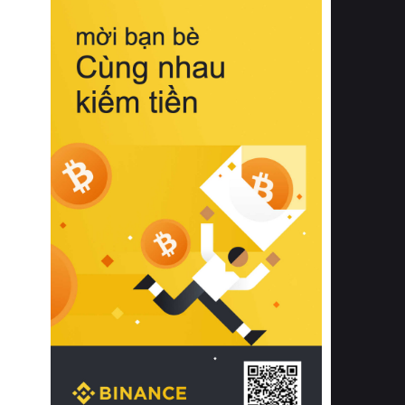
biệt từ bề mặt vải mềm mịn, khả năng
thoáng khí tuyệt vời cho đến độ đàn
hồi chuẩn xác của phần đệm nâng đỡ
cột sống.
Bên cạnh đó, việc lựa chọn các dòng
sản phẩm đạt chuẩn chất lượng quốc
tế còn giúp ngăn ngừa tình trạng kích
ứng da, hạn chế sự phát triển của vi
khuẩn và nấm mốc trong điều kiện
thời tiết nóng ẩm. Bạn có thể tìm hiểu
thêm các nghiên cứu khoa học về tác
động của giấc ngủ và môi trường
phòng ngủ đối với sức khỏe con
người tại Sleep Foundation (External
Link) để có cái nhìn toàn diện hơn.
2. Các tiêu chí vàng khi lựa chọn
chăn ga gối đệm cao cấp cho phòng
ngủ
Để sở hữu một bộ chăn ga gối đệm
cao cấp hoàn hảo cả về thẩm mỹ lẫn
công năng, người tiêu dùng cần cân
nhắc kỹ lưỡng các tiêu chí quan trọng