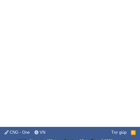
CNG - One
VN
Trợ giúp
R
S