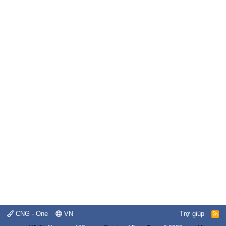
CNG - One
VN
Trợ giúp
R
S