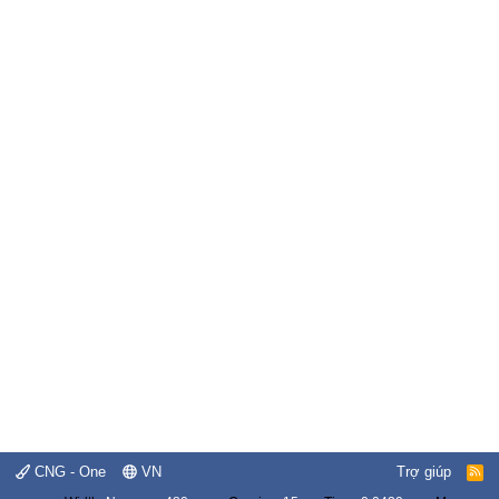
CNG - One
VN
Trợ giúp
R
S