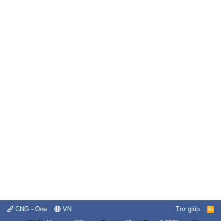
CNG - One
VN
Trợ giúp
R
S