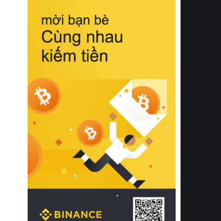
biệt từ bề mặt vải mềm mịn, khả năng
thoáng khí tuyệt vời cho đến độ đàn
hồi chuẩn xác của phần đệm nâng đỡ
cột sống.
Bên cạnh đó, việc lựa chọn các dòng
sản phẩm đạt chuẩn chất lượng quốc
tế còn giúp ngăn ngừa tình trạng kích
ứng da, hạn chế sự phát triển của vi
khuẩn và nấm mốc trong điều kiện
thời tiết nóng ẩm. Bạn có thể tìm hiểu
thêm các nghiên cứu khoa học về tác
động của giấc ngủ và môi trường
phòng ngủ đối với sức khỏe con
người tại Sleep Foundation (External
Link) để có cái nhìn toàn diện hơn.
2. Các tiêu chí vàng khi lựa chọn
chăn ga gối đệm cao cấp cho phòng
ngủ
Để sở hữu một bộ chăn ga gối đệm
cao cấp hoàn hảo cả về thẩm mỹ lẫn
công năng, người tiêu dùng cần cân
nhắc kỹ lưỡng các tiêu chí quan trọng