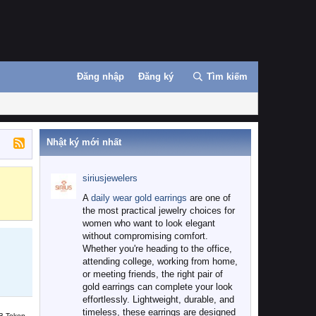
Đăng nhập
Đăng ký
Tìm kiếm
Nhật ký mới nhất
siriusjewelers
Binance
MEXC
A
daily wear gold earrings
are one of
the most practical jewelry choices for
women who want to look elegant
without compromising comfort.
Whether you're heading to the office,
attending college, working from home,
or meeting friends, the right pair of
gold earrings can complete your look
effortlessly. Lightweight, durable, and
timeless, these earrings are designed
B Token