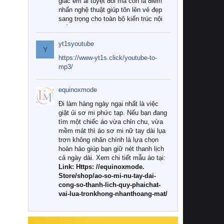
giác êm ái tuyệt đối mà còn là điểm
nhấn nghệ thuật giúp tôn lên vẻ đẹp
sang trọng cho toàn bộ kiến trúc nội
thất.
yt1syoutube
Tuy nhiên, giữa thị trường đa dạng
Y
với vô vàn thương hiệu và mẫu mã
https://www-yt1s.click/youtube-to-
như hiện nay, làm thế nào để chọn
mp3/
được những bộ chăn ga gối đệm cao
cấp thực sự chất lượng, phù hợp với
equinoxmode
khí hậu và nhu cầu sử dụng của gia
đình? Hãy cùng chúng tôi đi tìm lời
Đi làm hàng ngày ngại nhất là việc
giải đáp chi tiết qua bài viết dưới đây.
giặt ủi sơ mi phức tạp. Nếu bạn đang
tìm một chiếc áo vừa chỉn chu, vừa
1. Tại sao các gia đình hiện đại lại ưa
mềm mát thì áo sơ mi nữ tay dài lụa
chuộng chăn ga gối đệm cao cấp?
trơn không nhăn chính là lựa chọn
hoàn hảo giúp bạn giữ nét thanh lịch
Khác với các dòng sản phẩm thông
cả ngày dài. Xem chi tiết mẫu áo tại:
thường, những bộ chăn ga gối đệm
Link: Https: //equinoxmode.
cao cấp trải qua quy trình sản xuất
Store/shop/ao-so-mi-nu-tay-dai-
nghiêm ngặt từ khâu chọn lọc nguyên
cong-so-thanh-lich-quy-phaichat-
liệu tự nhiên đến công nghệ dệt
vai-lua-tronkhong-nhanthoang-mat/
nhuộm hiện đại không chứa hóa chất
độc hại. Khi sử dụng dòng sản phẩm
này, bạn sẽ cảm nhận rõ rệt sự khác