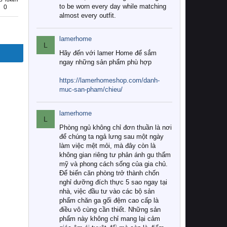
to be worn every day while matching
0
almost every outfit.
lamerhome
L
Hãy đến với lamer Home để sắm
ngay những sản phẩm phù hợp
https://lamerhomeshop.com/danh-
muc-san-pham/chieu/
lamerhome
L
Phòng ngủ không chỉ đơn thuần là nơi
để chúng ta ngả lưng sau một ngày
làm việc mệt mỏi, mà đây còn là
không gian riêng tư phản ánh gu thẩm
mỹ và phong cách sống của gia chủ.
Để biến căn phòng trở thành chốn
nghỉ dưỡng đích thực 5 sao ngay tại
nhà, việc đầu tư vào các bộ sản
phẩm chăn ga gối đệm cao cấp là
điều vô cùng cần thiết. Những sản
phẩm này không chỉ mang lại cảm