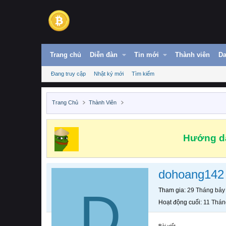
Trang chủ
Diễn đàn
Tin mới
Thành viên
Da
Đang truy cập
Nhật ký mới
Tìm kiếm
Trang Chủ
Thành Viên
Hướng dẫ
dohoang142
D
Tham gia
29 Tháng bảy
Hoạt động cuối
11 Thán
Bài viết