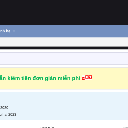
nh bạ
n kiếm tiền đơn giản miễn phí
 2020
g hai 2023
Lượt thích
VN