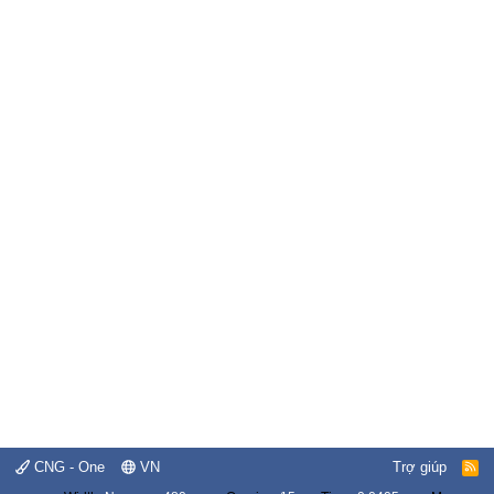
CNG - One
VN
Trợ giúp
R
S