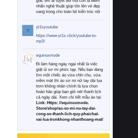
giác êm ái tuyệt đối mà còn là điểm
nhấn nghệ thuật giúp tôn lên vẻ đẹp
sang trọng cho toàn bộ kiến trúc nội
thất.
yt1syoutube
Tuy nhiên, giữa thị trường đa dạng
Y
với vô vàn thương hiệu và mẫu mã
https://www-yt1s.click/youtube-to-
như hiện nay, làm thế nào để chọn
mp3/
được những bộ chăn ga gối đệm cao
cấp thực sự chất lượng, phù hợp với
equinoxmode
khí hậu và nhu cầu sử dụng của gia
đình? Hãy cùng chúng tôi đi tìm lời
Đi làm hàng ngày ngại nhất là việc
giải đáp chi tiết qua bài viết dưới đây.
giặt ủi sơ mi phức tạp. Nếu bạn đang
tìm một chiếc áo vừa chỉn chu, vừa
1. Tại sao các gia đình hiện đại lại ưa
mềm mát thì áo sơ mi nữ tay dài lụa
chuộng chăn ga gối đệm cao cấp?
trơn không nhăn chính là lựa chọn
hoàn hảo giúp bạn giữ nét thanh lịch
Khác với các dòng sản phẩm thông
cả ngày dài. Xem chi tiết mẫu áo tại:
thường, những bộ chăn ga gối đệm
Link: Https: //equinoxmode.
cao cấp trải qua quy trình sản xuất
Store/shop/ao-so-mi-nu-tay-dai-
nghiêm ngặt từ khâu chọn lọc nguyên
cong-so-thanh-lich-quy-phaichat-
liệu tự nhiên đến công nghệ dệt
vai-lua-tronkhong-nhanthoang-mat/
nhuộm hiện đại không chứa hóa chất
độc hại. Khi sử dụng dòng sản phẩm
này, bạn sẽ cảm nhận rõ rệt sự khác