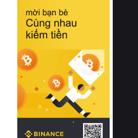
biệt từ bề mặt vải mềm mịn, khả năng
thoáng khí tuyệt vời cho đến độ đàn
hồi chuẩn xác của phần đệm nâng đỡ
cột sống.
Bên cạnh đó, việc lựa chọn các dòng
sản phẩm đạt chuẩn chất lượng quốc
tế còn giúp ngăn ngừa tình trạng kích
ứng da, hạn chế sự phát triển của vi
khuẩn và nấm mốc trong điều kiện
thời tiết nóng ẩm. Bạn có thể tìm hiểu
thêm các nghiên cứu khoa học về tác
động của giấc ngủ và môi trường
phòng ngủ đối với sức khỏe con
người tại Sleep Foundation (External
Link) để có cái nhìn toàn diện hơn.
2. Các tiêu chí vàng khi lựa chọn
chăn ga gối đệm cao cấp cho phòng
ngủ
Để sở hữu một bộ chăn ga gối đệm
cao cấp hoàn hảo cả về thẩm mỹ lẫn
công năng, người tiêu dùng cần cân
nhắc kỹ lưỡng các tiêu chí quan trọng