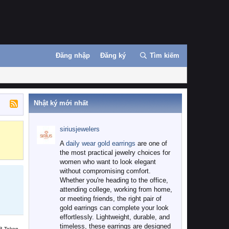
Đăng nhập
Đăng ký
Tìm kiếm
Nhật ký mới nhất
siriusjewelers
Binance
MEXC
A
daily wear gold earrings
are one of
the most practical jewelry choices for
women who want to look elegant
without compromising comfort.
Whether you're heading to the office,
attending college, working from home,
or meeting friends, the right pair of
gold earrings can complete your look
effortlessly. Lightweight, durable, and
timeless, these earrings are designed
B Token