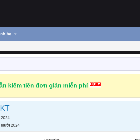
nh bạ
n kiếm tiền đơn giản miễn phí
MKT
 2024
 mười 2024
Lượt thích
VN