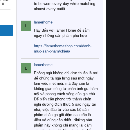
to be worn every day while matching
0
almost every outfit.
lamerhome
L
Hãy đến với lamer Home để sắm
ngay những sản phẩm phù hợp
https://lamerhomeshop.com/danh-
muc-san-pham/chieu/
lamerhome
L
Phòng ngủ không chỉ đơn thuần là nơi
để chúng ta ngả lưng sau một ngày
làm việc mệt mỏi, mà đây còn là
không gian riêng tư phản ánh gu thẩm
mỹ và phong cách sống của gia chủ.
Để biến căn phòng trở thành chốn
nghỉ dưỡng đích thực 5 sao ngay tại
nhà, việc đầu tư vào các bộ sản
phẩm chăn ga gối đệm cao cấp là
điều vô cùng cần thiết. Những sản
phẩm này không chỉ mang lại cảm