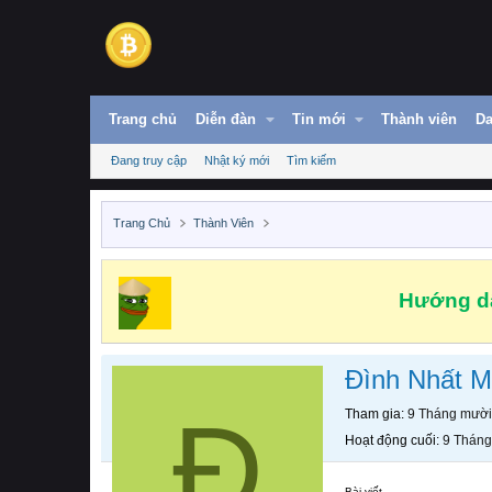
Trang chủ
Diễn đàn
Tin mới
Thành viên
Da
Đang truy cập
Nhật ký mới
Tìm kiếm
Trang Chủ
Thành Viên
Hướng dẫ
Đình Nhất 
Đ
Tham gia
9 Tháng mười
Hoạt động cuối
9 Tháng
Bài viết