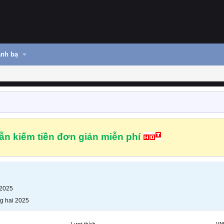
nh bạ
n kiếm tiền đơn giản miễn phí
 2025
g hai 2025
Lượt thích
VN