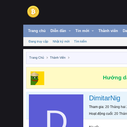
Trang chủ
Diễn đàn
Tin mới
Thành viên
Da
Đang truy cập
Nhật ký mới
Tìm kiếm
Trang Chủ
Thành Viên
Hướng dẫ
DimitarNig
D
Tham gia
20 Tháng hai
Hoạt động cuối
20 Thán
Bài viết