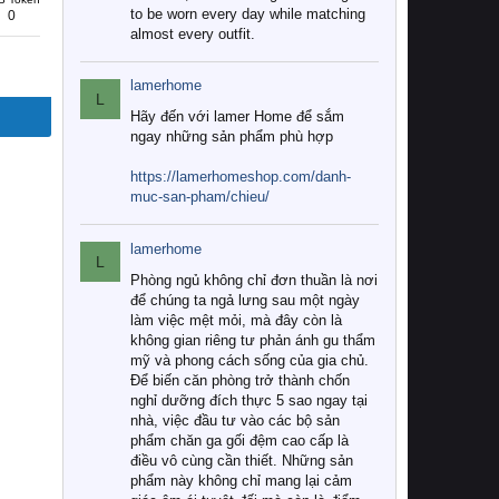
to be worn every day while matching
0
almost every outfit.
lamerhome
L
Hãy đến với lamer Home để sắm
ngay những sản phẩm phù hợp
https://lamerhomeshop.com/danh-
muc-san-pham/chieu/
lamerhome
L
Phòng ngủ không chỉ đơn thuần là nơi
để chúng ta ngả lưng sau một ngày
làm việc mệt mỏi, mà đây còn là
không gian riêng tư phản ánh gu thẩm
mỹ và phong cách sống của gia chủ.
Để biến căn phòng trở thành chốn
nghỉ dưỡng đích thực 5 sao ngay tại
nhà, việc đầu tư vào các bộ sản
phẩm chăn ga gối đệm cao cấp là
điều vô cùng cần thiết. Những sản
phẩm này không chỉ mang lại cảm