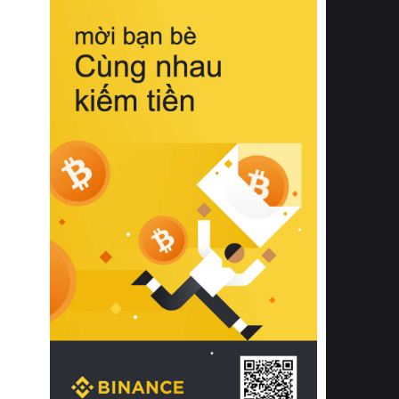
biệt từ bề mặt vải mềm mịn, khả năng
thoáng khí tuyệt vời cho đến độ đàn
hồi chuẩn xác của phần đệm nâng đỡ
cột sống.
Bên cạnh đó, việc lựa chọn các dòng
sản phẩm đạt chuẩn chất lượng quốc
tế còn giúp ngăn ngừa tình trạng kích
ứng da, hạn chế sự phát triển của vi
khuẩn và nấm mốc trong điều kiện
thời tiết nóng ẩm. Bạn có thể tìm hiểu
thêm các nghiên cứu khoa học về tác
động của giấc ngủ và môi trường
phòng ngủ đối với sức khỏe con
người tại Sleep Foundation (External
Link) để có cái nhìn toàn diện hơn.
2. Các tiêu chí vàng khi lựa chọn
chăn ga gối đệm cao cấp cho phòng
ngủ
Để sở hữu một bộ chăn ga gối đệm
cao cấp hoàn hảo cả về thẩm mỹ lẫn
công năng, người tiêu dùng cần cân
nhắc kỹ lưỡng các tiêu chí quan trọng