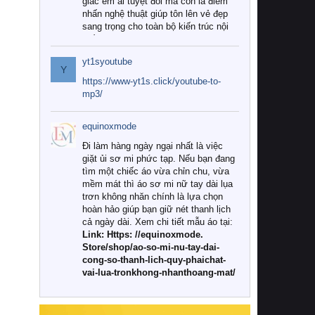
giác êm ái tuyệt đối mà còn là điểm
nhấn nghệ thuật giúp tôn lên vẻ đẹp
sang trọng cho toàn bộ kiến trúc nội
thất.
yt1syoutube
Tuy nhiên, giữa thị trường đa dạng
Y
với vô vàn thương hiệu và mẫu mã
https://www-yt1s.click/youtube-to-
như hiện nay, làm thế nào để chọn
mp3/
được những bộ chăn ga gối đệm cao
cấp thực sự chất lượng, phù hợp với
equinoxmode
khí hậu và nhu cầu sử dụng của gia
đình? Hãy cùng chúng tôi đi tìm lời
Đi làm hàng ngày ngại nhất là việc
giải đáp chi tiết qua bài viết dưới đây.
giặt ủi sơ mi phức tạp. Nếu bạn đang
tìm một chiếc áo vừa chỉn chu, vừa
1. Tại sao các gia đình hiện đại lại ưa
mềm mát thì áo sơ mi nữ tay dài lụa
chuộng chăn ga gối đệm cao cấp?
trơn không nhăn chính là lựa chọn
hoàn hảo giúp bạn giữ nét thanh lịch
Khác với các dòng sản phẩm thông
cả ngày dài. Xem chi tiết mẫu áo tại:
thường, những bộ chăn ga gối đệm
Link: Https: //equinoxmode.
cao cấp trải qua quy trình sản xuất
Store/shop/ao-so-mi-nu-tay-dai-
nghiêm ngặt từ khâu chọn lọc nguyên
cong-so-thanh-lich-quy-phaichat-
liệu tự nhiên đến công nghệ dệt
vai-lua-tronkhong-nhanthoang-mat/
nhuộm hiện đại không chứa hóa chất
độc hại. Khi sử dụng dòng sản phẩm
này, bạn sẽ cảm nhận rõ rệt sự khác