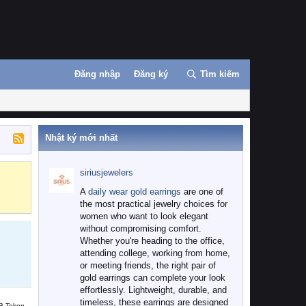
Đăng nhập
Đăng ký
Tìm kiếm
Nhật ký mới nhất
siriusjewelers
Binance
MEXC
A
daily wear gold earrings
are one of
the most practical jewelry choices for
women who want to look elegant
without compromising comfort.
Whether you're heading to the office,
attending college, working from home,
or meeting friends, the right pair of
gold earrings can complete your look
effortlessly. Lightweight, durable, and
timeless, these earrings are designed
B Token