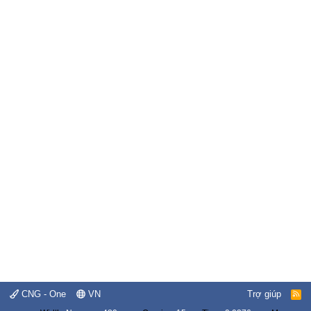
CNG - One
VN
Trợ giúp
R
S