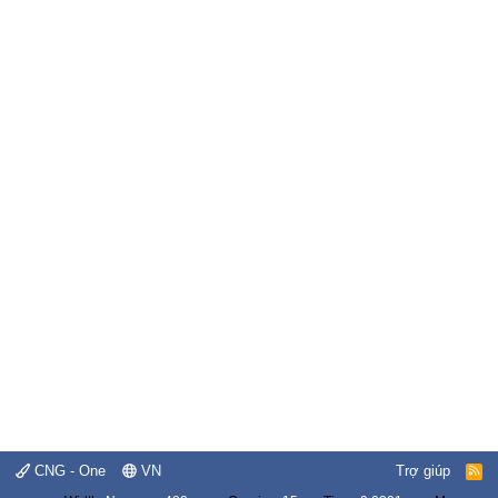
CNG - One
VN
Trợ giúp
R
S