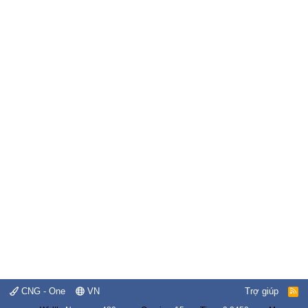
CNG - One
VN
Trợ giúp
R
S