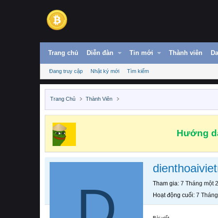
Trang chủ
Diễn đàn
Tin mới
Thành viên
Da
Đang truy cập
Nhật ký mới
Tìm kiếm
Trang Chủ
Thành Viên
Hướng dẫ
dienthoaivie
D
Tham gia
7 Tháng một 
Hoạt động cuối
7 Tháng
Bài viết