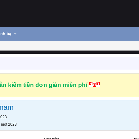
nh bạ
n kiếm tiền đơn giản miễn phí
tnam
2023
 một 2023
Lượt thích
VN