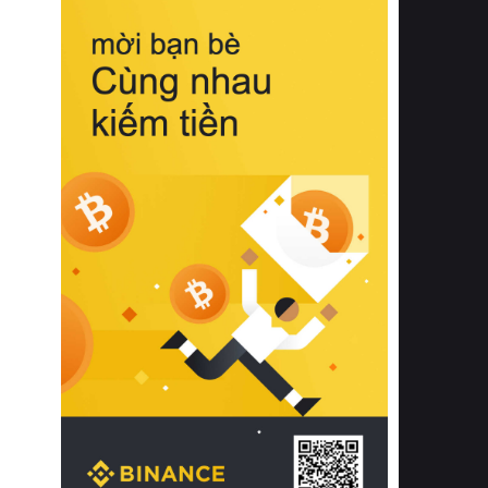
biệt từ bề mặt vải mềm mịn, khả năng
thoáng khí tuyệt vời cho đến độ đàn
hồi chuẩn xác của phần đệm nâng đỡ
cột sống.
Bên cạnh đó, việc lựa chọn các dòng
sản phẩm đạt chuẩn chất lượng quốc
tế còn giúp ngăn ngừa tình trạng kích
ứng da, hạn chế sự phát triển của vi
khuẩn và nấm mốc trong điều kiện
thời tiết nóng ẩm. Bạn có thể tìm hiểu
thêm các nghiên cứu khoa học về tác
động của giấc ngủ và môi trường
phòng ngủ đối với sức khỏe con
người tại Sleep Foundation (External
Link) để có cái nhìn toàn diện hơn.
2. Các tiêu chí vàng khi lựa chọn
chăn ga gối đệm cao cấp cho phòng
ngủ
Để sở hữu một bộ chăn ga gối đệm
cao cấp hoàn hảo cả về thẩm mỹ lẫn
công năng, người tiêu dùng cần cân
nhắc kỹ lưỡng các tiêu chí quan trọng