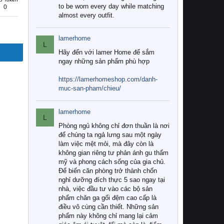
to be worn every day while matching
0
almost every outfit.
lamerhome
L
Hãy đến với lamer Home để sắm
ngay những sản phẩm phù hợp
https://lamerhomeshop.com/danh-
muc-san-pham/chieu/
lamerhome
L
Phòng ngủ không chỉ đơn thuần là nơi
để chúng ta ngả lưng sau một ngày
làm việc mệt mỏi, mà đây còn là
không gian riêng tư phản ánh gu thẩm
mỹ và phong cách sống của gia chủ.
Để biến căn phòng trở thành chốn
nghỉ dưỡng đích thực 5 sao ngay tại
nhà, việc đầu tư vào các bộ sản
phẩm chăn ga gối đệm cao cấp là
điều vô cùng cần thiết. Những sản
phẩm này không chỉ mang lại cảm