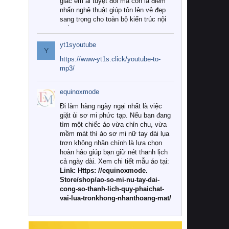
giác êm ái tuyệt đối mà còn là điểm
nhấn nghệ thuật giúp tôn lên vẻ đẹp
sang trọng cho toàn bộ kiến trúc nội
thất.
yt1syoutube
Tuy nhiên, giữa thị trường đa dạng
Y
với vô vàn thương hiệu và mẫu mã
https://www-yt1s.click/youtube-to-
như hiện nay, làm thế nào để chọn
mp3/
được những bộ chăn ga gối đệm cao
cấp thực sự chất lượng, phù hợp với
equinoxmode
khí hậu và nhu cầu sử dụng của gia
đình? Hãy cùng chúng tôi đi tìm lời
Đi làm hàng ngày ngại nhất là việc
giải đáp chi tiết qua bài viết dưới đây.
giặt ủi sơ mi phức tạp. Nếu bạn đang
tìm một chiếc áo vừa chỉn chu, vừa
1. Tại sao các gia đình hiện đại lại ưa
mềm mát thì áo sơ mi nữ tay dài lụa
chuộng chăn ga gối đệm cao cấp?
trơn không nhăn chính là lựa chọn
hoàn hảo giúp bạn giữ nét thanh lịch
Khác với các dòng sản phẩm thông
cả ngày dài. Xem chi tiết mẫu áo tại:
thường, những bộ chăn ga gối đệm
Link: Https: //equinoxmode.
cao cấp trải qua quy trình sản xuất
Store/shop/ao-so-mi-nu-tay-dai-
nghiêm ngặt từ khâu chọn lọc nguyên
cong-so-thanh-lich-quy-phaichat-
liệu tự nhiên đến công nghệ dệt
vai-lua-tronkhong-nhanthoang-mat/
nhuộm hiện đại không chứa hóa chất
độc hại. Khi sử dụng dòng sản phẩm
này, bạn sẽ cảm nhận rõ rệt sự khác