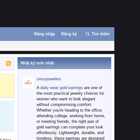
Đăng nhập
Đăng ký
Tìm kiếm
Nhật ký mới nhất
siriusjewelers
Binance
MEXC
A
daily wear gold earrings
are one of
the most practical jewelry choices for
women who want to look elegant
without compromising comfort.
Whether you're heading to the office,
attending college, working from home,
or meeting friends, the right pair of
gold earrings can complete your look
effortlessly. Lightweight, durable, and
timeless, these earrings are designed
B Token