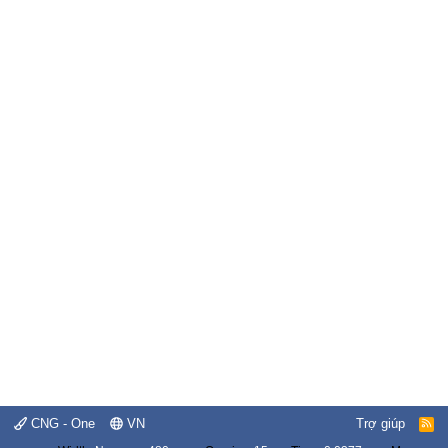
CNG - One
VN
Trợ giúp
R
S