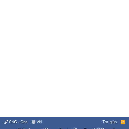
CNG - One
VN
Trợ giúp
R
S