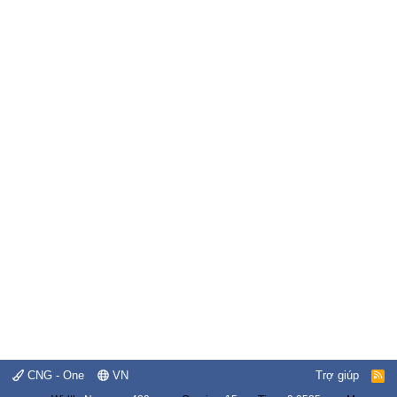
CNG - One
VN
Trợ giúp
R
S