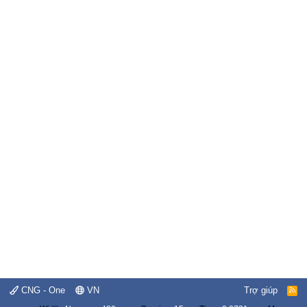
CNG - One
VN
Trợ giúp
R
S