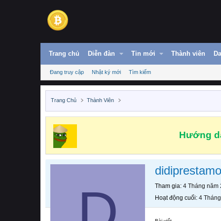
Trang chủ
Diễn đàn
Tin mới
Thành viên
Da
Đang truy cập
Nhật ký mới
Tìm kiếm
Trang Chủ
Thành Viên
Hướng dẫ
didiprestam
D
Tham gia
4 Tháng năm
Hoạt động cuối
4 Thán
Bài viết