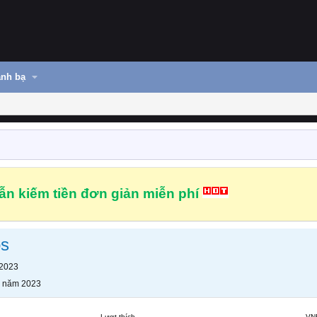
nh bạ
n kiếm tiền đơn giản miễn phí
os
 2023
g năm 2023
Lượt thích
VN