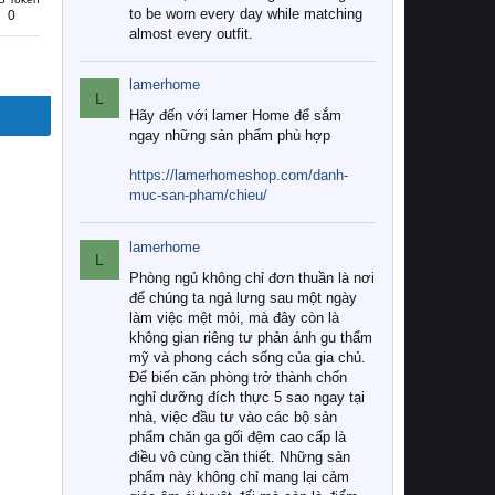
to be worn every day while matching
0
almost every outfit.
lamerhome
L
Hãy đến với lamer Home để sắm
ngay những sản phẩm phù hợp
https://lamerhomeshop.com/danh-
muc-san-pham/chieu/
lamerhome
L
Phòng ngủ không chỉ đơn thuần là nơi
để chúng ta ngả lưng sau một ngày
làm việc mệt mỏi, mà đây còn là
không gian riêng tư phản ánh gu thẩm
mỹ và phong cách sống của gia chủ.
Để biến căn phòng trở thành chốn
nghỉ dưỡng đích thực 5 sao ngay tại
nhà, việc đầu tư vào các bộ sản
phẩm chăn ga gối đệm cao cấp là
điều vô cùng cần thiết. Những sản
phẩm này không chỉ mang lại cảm