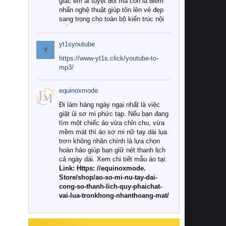
giác êm ái tuyệt đối mà còn là điểm
nhấn nghệ thuật giúp tôn lên vẻ đẹp
sang trọng cho toàn bộ kiến trúc nội
thất.
yt1syoutube
Tuy nhiên, giữa thị trường đa dạng
Y
với vô vàn thương hiệu và mẫu mã
https://www-yt1s.click/youtube-to-
như hiện nay, làm thế nào để chọn
mp3/
được những bộ chăn ga gối đệm cao
cấp thực sự chất lượng, phù hợp với
equinoxmode
khí hậu và nhu cầu sử dụng của gia
đình? Hãy cùng chúng tôi đi tìm lời
Đi làm hàng ngày ngại nhất là việc
giải đáp chi tiết qua bài viết dưới đây.
giặt ủi sơ mi phức tạp. Nếu bạn đang
tìm một chiếc áo vừa chỉn chu, vừa
1. Tại sao các gia đình hiện đại lại ưa
mềm mát thì áo sơ mi nữ tay dài lụa
chuộng chăn ga gối đệm cao cấp?
trơn không nhăn chính là lựa chọn
hoàn hảo giúp bạn giữ nét thanh lịch
Khác với các dòng sản phẩm thông
cả ngày dài. Xem chi tiết mẫu áo tại:
thường, những bộ chăn ga gối đệm
Link: Https: //equinoxmode.
cao cấp trải qua quy trình sản xuất
Store/shop/ao-so-mi-nu-tay-dai-
nghiêm ngặt từ khâu chọn lọc nguyên
cong-so-thanh-lich-quy-phaichat-
liệu tự nhiên đến công nghệ dệt
vai-lua-tronkhong-nhanthoang-mat/
nhuộm hiện đại không chứa hóa chất
độc hại. Khi sử dụng dòng sản phẩm
này, bạn sẽ cảm nhận rõ rệt sự khác