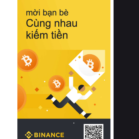
biệt từ bề mặt vải mềm mịn, khả năng
thoáng khí tuyệt vời cho đến độ đàn
hồi chuẩn xác của phần đệm nâng đỡ
cột sống.
Bên cạnh đó, việc lựa chọn các dòng
sản phẩm đạt chuẩn chất lượng quốc
tế còn giúp ngăn ngừa tình trạng kích
ứng da, hạn chế sự phát triển của vi
khuẩn và nấm mốc trong điều kiện
thời tiết nóng ẩm. Bạn có thể tìm hiểu
thêm các nghiên cứu khoa học về tác
động của giấc ngủ và môi trường
phòng ngủ đối với sức khỏe con
người tại Sleep Foundation (External
Link) để có cái nhìn toàn diện hơn.
2. Các tiêu chí vàng khi lựa chọn
chăn ga gối đệm cao cấp cho phòng
ngủ
Để sở hữu một bộ chăn ga gối đệm
cao cấp hoàn hảo cả về thẩm mỹ lẫn
công năng, người tiêu dùng cần cân
nhắc kỹ lưỡng các tiêu chí quan trọng