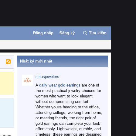
Đăng nhập
Đăng ký
Tìm kiếm
Nhật ký mới nhất
siriusjewelers
Binance
MEXC
A
daily wear gold earrings
are one of
the most practical jewelry choices for
women who want to look elegant
without compromising comfort.
Whether you're heading to the office,
attending college, working from home,
or meeting friends, the right pair of
gold earrings can complete your look
effortlessly. Lightweight, durable, and
timeless, these earrings are designed
B Token