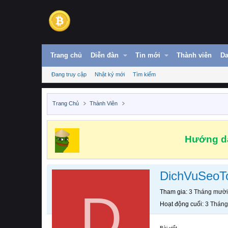
Trang chủ
Diễn đàn
Tin mới
Thành viên
Da
Đang truy cập
Nhật ký mới
Tìm kiếm
Trang Chủ
Thành Viên
Hướng dẫ
DichVuSeoT
D
Tham gia
3 Tháng mười
Hoạt động cuối
3 Tháng
Bài viết