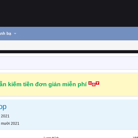
nh bạ
n kiếm tiền đơn giản miễn phí
op
 2021
 mười 2021
Lượt thích
VN