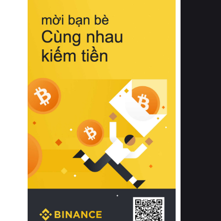
biệt từ bề mặt vải mềm mịn, khả năng
thoáng khí tuyệt vời cho đến độ đàn
hồi chuẩn xác của phần đệm nâng đỡ
cột sống.
Bên cạnh đó, việc lựa chọn các dòng
sản phẩm đạt chuẩn chất lượng quốc
tế còn giúp ngăn ngừa tình trạng kích
ứng da, hạn chế sự phát triển của vi
khuẩn và nấm mốc trong điều kiện
thời tiết nóng ẩm. Bạn có thể tìm hiểu
thêm các nghiên cứu khoa học về tác
động của giấc ngủ và môi trường
phòng ngủ đối với sức khỏe con
người tại Sleep Foundation (External
Link) để có cái nhìn toàn diện hơn.
2. Các tiêu chí vàng khi lựa chọn
chăn ga gối đệm cao cấp cho phòng
ngủ
Để sở hữu một bộ chăn ga gối đệm
cao cấp hoàn hảo cả về thẩm mỹ lẫn
công năng, người tiêu dùng cần cân
nhắc kỹ lưỡng các tiêu chí quan trọng