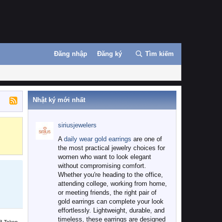
Đăng nhập
Đăng ký
Tìm kiếm
Nhật ký mới nhất
siriusjewelers
Binance
MEXC
A
daily wear gold earrings
are one of
the most practical jewelry choices for
women who want to look elegant
without compromising comfort.
Whether you're heading to the office,
attending college, working from home,
or meeting friends, the right pair of
gold earrings can complete your look
effortlessly. Lightweight, durable, and
timeless, these earrings are designed
B Token