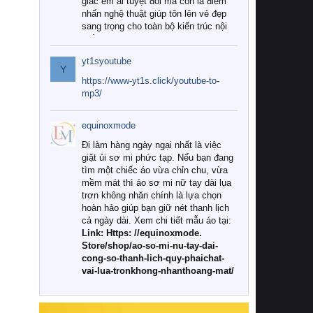
giác êm ái tuyệt đối mà còn là điểm
nhấn nghệ thuật giúp tôn lên vẻ đẹp
sang trọng cho toàn bộ kiến trúc nội
thất.
yt1syoutube
Tuy nhiên, giữa thị trường đa dạng
Y
với vô vàn thương hiệu và mẫu mã
https://www-yt1s.click/youtube-to-
như hiện nay, làm thế nào để chọn
mp3/
được những bộ chăn ga gối đệm cao
cấp thực sự chất lượng, phù hợp với
equinoxmode
khí hậu và nhu cầu sử dụng của gia
đình? Hãy cùng chúng tôi đi tìm lời
Đi làm hàng ngày ngại nhất là việc
giải đáp chi tiết qua bài viết dưới đây.
giặt ủi sơ mi phức tạp. Nếu bạn đang
tìm một chiếc áo vừa chỉn chu, vừa
1. Tại sao các gia đình hiện đại lại ưa
mềm mát thì áo sơ mi nữ tay dài lụa
chuộng chăn ga gối đệm cao cấp?
trơn không nhăn chính là lựa chọn
hoàn hảo giúp bạn giữ nét thanh lịch
Khác với các dòng sản phẩm thông
cả ngày dài. Xem chi tiết mẫu áo tại:
thường, những bộ chăn ga gối đệm
Link: Https: //equinoxmode.
cao cấp trải qua quy trình sản xuất
Store/shop/ao-so-mi-nu-tay-dai-
nghiêm ngặt từ khâu chọn lọc nguyên
cong-so-thanh-lich-quy-phaichat-
liệu tự nhiên đến công nghệ dệt
vai-lua-tronkhong-nhanthoang-mat/
nhuộm hiện đại không chứa hóa chất
độc hại. Khi sử dụng dòng sản phẩm
này, bạn sẽ cảm nhận rõ rệt sự khác