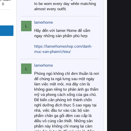
to be worn every day while matching
0
almost every outfit.
lamerhome
L
Hãy đến với lamer Home để sắm
ngay những sản phẩm phù hợp
https://lamerhomeshop.com/danh-
muc-san-pham/chieu/
lamerhome
L
Phòng ngủ không chỉ đơn thuần là nơi
để chúng ta ngả lưng sau một ngày
làm việc mệt mỏi, mà đây còn là
không gian riêng tư phản ánh gu thẩm
mỹ và phong cách sống của gia chủ.
Để biến căn phòng trở thành chốn
nghỉ dưỡng đích thực 5 sao ngay tại
nhà, việc đầu tư vào các bộ sản
phẩm chăn ga gối đệm cao cấp là
điều vô cùng cần thiết. Những sản
phẩm này không chỉ mang lại cảm