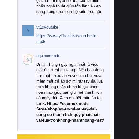
giác êm ái tuyệt đối mà còn là điểm
nhấn nghệ thuật giúp tôn lên vẻ đẹp
sang trọng cho toàn bộ kiến trúc nội
thất.
yt1syoutube
Tuy nhiên, giữa thị trường đa dạng
Y
với vô vàn thương hiệu và mẫu mã
https://www-yt1s.click/youtube-to-
như hiện nay, làm thế nào để chọn
mp3/
được những bộ chăn ga gối đệm cao
cấp thực sự chất lượng, phù hợp với
equinoxmode
khí hậu và nhu cầu sử dụng của gia
đình? Hãy cùng chúng tôi đi tìm lời
Đi làm hàng ngày ngại nhất là việc
giải đáp chi tiết qua bài viết dưới đây.
giặt ủi sơ mi phức tạp. Nếu bạn đang
tìm một chiếc áo vừa chỉn chu, vừa
1. Tại sao các gia đình hiện đại lại ưa
mềm mát thì áo sơ mi nữ tay dài lụa
chuộng chăn ga gối đệm cao cấp?
trơn không nhăn chính là lựa chọn
hoàn hảo giúp bạn giữ nét thanh lịch
Khác với các dòng sản phẩm thông
cả ngày dài. Xem chi tiết mẫu áo tại:
thường, những bộ chăn ga gối đệm
Link: Https: //equinoxmode.
cao cấp trải qua quy trình sản xuất
Store/shop/ao-so-mi-nu-tay-dai-
nghiêm ngặt từ khâu chọn lọc nguyên
cong-so-thanh-lich-quy-phaichat-
liệu tự nhiên đến công nghệ dệt
vai-lua-tronkhong-nhanthoang-mat/
nhuộm hiện đại không chứa hóa chất
độc hại. Khi sử dụng dòng sản phẩm
này, bạn sẽ cảm nhận rõ rệt sự khác