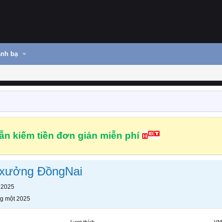
nh bạ
n kiếm tiền đơn giản miễn phí
 xưởng ĐồngNai
 2025
g một 2025
Lượt thích
VN