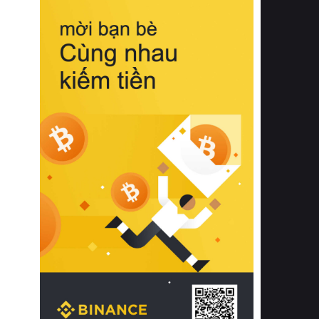
biệt từ bề mặt vải mềm mịn, khả năng
thoáng khí tuyệt vời cho đến độ đàn
hồi chuẩn xác của phần đệm nâng đỡ
cột sống.
Bên cạnh đó, việc lựa chọn các dòng
sản phẩm đạt chuẩn chất lượng quốc
tế còn giúp ngăn ngừa tình trạng kích
ứng da, hạn chế sự phát triển của vi
khuẩn và nấm mốc trong điều kiện
thời tiết nóng ẩm. Bạn có thể tìm hiểu
thêm các nghiên cứu khoa học về tác
động của giấc ngủ và môi trường
phòng ngủ đối với sức khỏe con
người tại Sleep Foundation (External
Link) để có cái nhìn toàn diện hơn.
2. Các tiêu chí vàng khi lựa chọn
chăn ga gối đệm cao cấp cho phòng
ngủ
Để sở hữu một bộ chăn ga gối đệm
cao cấp hoàn hảo cả về thẩm mỹ lẫn
công năng, người tiêu dùng cần cân
nhắc kỹ lưỡng các tiêu chí quan trọng