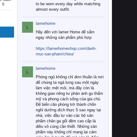
to be worn every day while matching
0
almost every outfit.
lamerhome
L
Hãy đến với lamer Home để sắm
ngay những sản phẩm phù hợp
https://lamerhomeshop.com/danh-
muc-san-pham/chieu/
lamerhome
L
Phòng ngủ không chỉ đơn thuần là nơi
để chúng ta ngả lưng sau một ngày
làm việc mệt mỏi, mà đây còn là
không gian riêng tư phản ánh gu thẩm
mỹ và phong cách sống của gia chủ.
Để biến căn phòng trở thành chốn
nghỉ dưỡng đích thực 5 sao ngay tại
nhà, việc đầu tư vào các bộ sản
phẩm chăn ga gối đệm cao cấp là
điều vô cùng cần thiết. Những sản
phẩm này không chỉ mang lại cảm