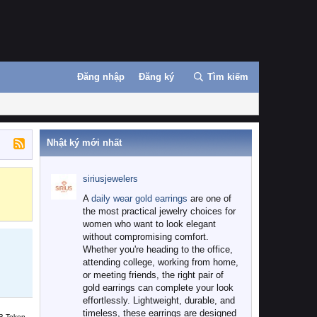
Đăng nhập
Đăng ký
Tìm kiếm
Nhật ký mới nhất
siriusjewelers
Binance
MEXC
A
daily wear gold earrings
are one of
the most practical jewelry choices for
women who want to look elegant
without compromising comfort.
Whether you're heading to the office,
attending college, working from home,
or meeting friends, the right pair of
gold earrings can complete your look
effortlessly. Lightweight, durable, and
timeless, these earrings are designed
B Token