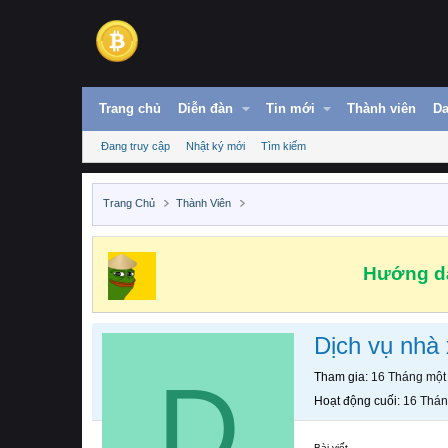
Trang chủ
Diễn đàn
Tin mới
Thành viên
Da
Đang truy cập
Nhật ký mới
Tìm kiếm
Trang Chủ
Thành Viên
Hướng dẫ
Dịch vụ nhà
D
Tham gia
16 Tháng một
Hoạt động cuối
16 Thán
Bài viết