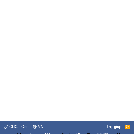
CNG - One
VN
Trợ giúp
R
S