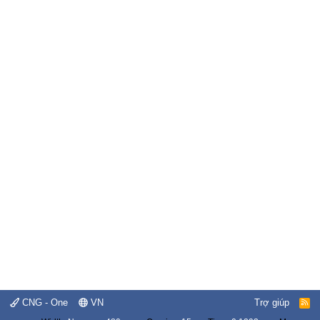
CNG - One
VN
Trợ giúp
R
S