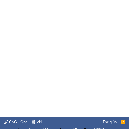
CNG - One
VN
Trợ giúp
R
S