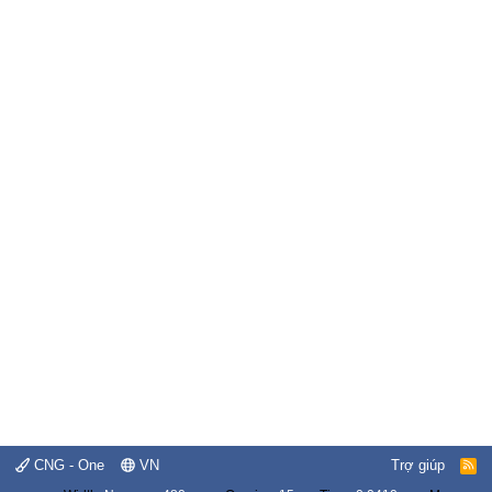
CNG - One
VN
Trợ giúp
R
S