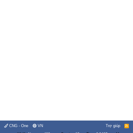
CNG - One
VN
Trợ giúp
R
S