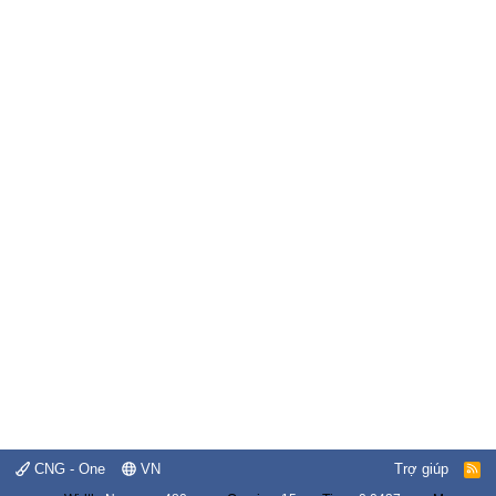
CNG - One
VN
Trợ giúp
R
S