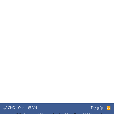
CNG - One
VN
Trợ giúp
R
S