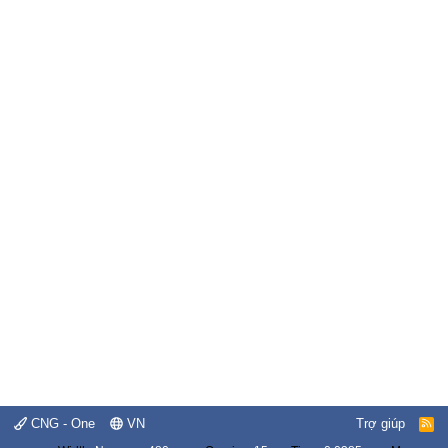
CNG - One
VN
Trợ giúp
R
S