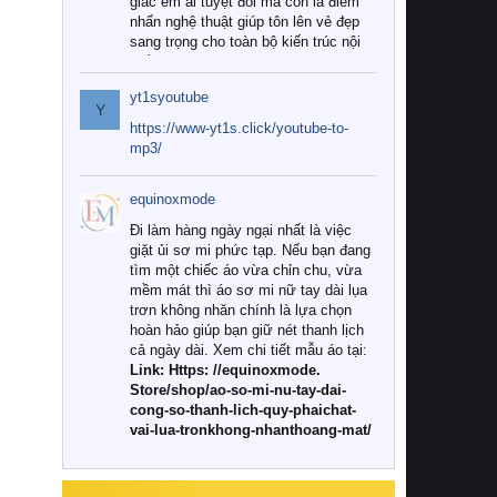
giác êm ái tuyệt đối mà còn là điểm
nhấn nghệ thuật giúp tôn lên vẻ đẹp
sang trọng cho toàn bộ kiến trúc nội
thất.
yt1syoutube
Tuy nhiên, giữa thị trường đa dạng
Y
với vô vàn thương hiệu và mẫu mã
https://www-yt1s.click/youtube-to-
như hiện nay, làm thế nào để chọn
mp3/
được những bộ chăn ga gối đệm cao
cấp thực sự chất lượng, phù hợp với
equinoxmode
khí hậu và nhu cầu sử dụng của gia
đình? Hãy cùng chúng tôi đi tìm lời
Đi làm hàng ngày ngại nhất là việc
giải đáp chi tiết qua bài viết dưới đây.
giặt ủi sơ mi phức tạp. Nếu bạn đang
tìm một chiếc áo vừa chỉn chu, vừa
1. Tại sao các gia đình hiện đại lại ưa
mềm mát thì áo sơ mi nữ tay dài lụa
chuộng chăn ga gối đệm cao cấp?
trơn không nhăn chính là lựa chọn
hoàn hảo giúp bạn giữ nét thanh lịch
Khác với các dòng sản phẩm thông
cả ngày dài. Xem chi tiết mẫu áo tại:
thường, những bộ chăn ga gối đệm
Link: Https: //equinoxmode.
cao cấp trải qua quy trình sản xuất
Store/shop/ao-so-mi-nu-tay-dai-
nghiêm ngặt từ khâu chọn lọc nguyên
cong-so-thanh-lich-quy-phaichat-
liệu tự nhiên đến công nghệ dệt
vai-lua-tronkhong-nhanthoang-mat/
nhuộm hiện đại không chứa hóa chất
độc hại. Khi sử dụng dòng sản phẩm
này, bạn sẽ cảm nhận rõ rệt sự khác