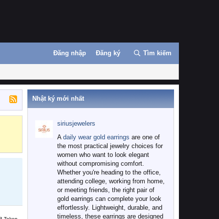
Đăng nhập
Đăng ký
Tìm kiếm
Nhật ký mới nhất
siriusjewelers
Binance
MEXC
A
daily wear gold earrings
are one of
the most practical jewelry choices for
women who want to look elegant
without compromising comfort.
Whether you're heading to the office,
attending college, working from home,
or meeting friends, the right pair of
gold earrings can complete your look
effortlessly. Lightweight, durable, and
timeless, these earrings are designed
B Token