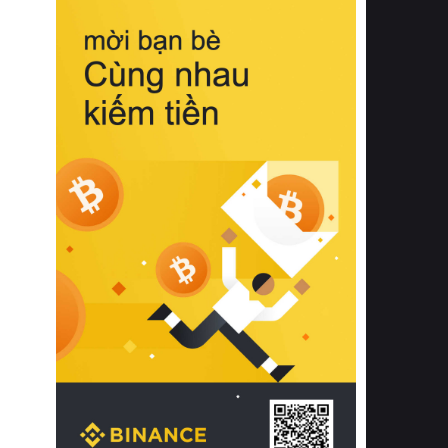
biệt từ bề mặt vải mềm mịn, khả năng
thoáng khí tuyệt vời cho đến độ đàn
hồi chuẩn xác của phần đệm nâng đỡ
cột sống.
Bên cạnh đó, việc lựa chọn các dòng
sản phẩm đạt chuẩn chất lượng quốc
tế còn giúp ngăn ngừa tình trạng kích
ứng da, hạn chế sự phát triển của vi
khuẩn và nấm mốc trong điều kiện
thời tiết nóng ẩm. Bạn có thể tìm hiểu
thêm các nghiên cứu khoa học về tác
động của giấc ngủ và môi trường
phòng ngủ đối với sức khỏe con
người tại Sleep Foundation (External
Link) để có cái nhìn toàn diện hơn.
2. Các tiêu chí vàng khi lựa chọn
chăn ga gối đệm cao cấp cho phòng
ngủ
Để sở hữu một bộ chăn ga gối đệm
cao cấp hoàn hảo cả về thẩm mỹ lẫn
công năng, người tiêu dùng cần cân
nhắc kỹ lưỡng các tiêu chí quan trọng