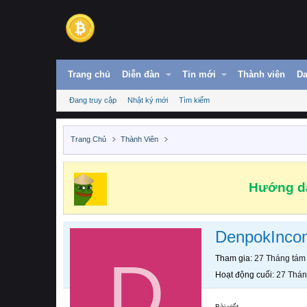
Trang chủ
Diễn đàn
Tin mới
Thành viên
Da
Đang truy cập
Nhật ký mới
Tìm kiếm
Trang Chủ
Thành Viên
Hướng dẫ
DenpokInco
D
Tham gia
27 Tháng tám
Hoạt động cuối
27 Thán
Bài viết