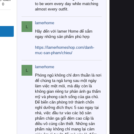
to be worn every day while matching
0
almost every outfit.
lamerhome
L
Hãy đến với lamer Home để sắm
ngay những sản phẩm phù hợp
https://lamerhomeshop.com/danh-
muc-san-pham/chieu/
lamerhome
L
Phòng ngủ không chỉ đơn thuần là nơi
để chúng ta ngả lưng sau một ngày
làm việc mệt mỏi, mà đây còn là
không gian riêng tư phản ánh gu thẩm
mỹ và phong cách sống của gia chủ.
Để biến căn phòng trở thành chốn
nghỉ dưỡng đích thực 5 sao ngay tại
nhà, việc đầu tư vào các bộ sản
phẩm chăn ga gối đệm cao cấp là
điều vô cùng cần thiết. Những sản
phẩm này không chỉ mang lại cảm