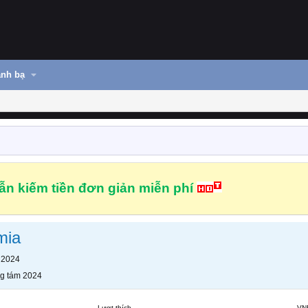
nh bạ
n kiếm tiền đơn giản miễn phí
mia
 2024
g tám 2024
Lượt thích
VN