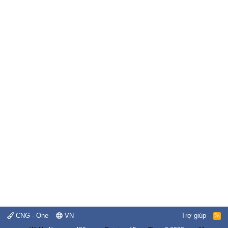
CNG - One
VN
Trợ giúp
R
S