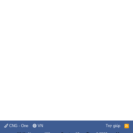
CNG - One
VN
Trợ giúp
R
S