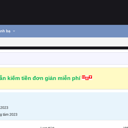
nh bạ
n kiếm tiền đơn giản miễn phí
 2023
g tám 2023
Lượt thích
VN