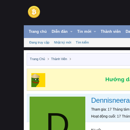
Trang chủ
Diễn đàn
Tin mới
Thành viên
Da
Đang truy cập
Nhật ký mới
Tìm kiếm
Trang Chủ
Thành Viên
Hướng dẫ
Dennisneera
D
Tham gia
17 Tháng tám
Hoạt động cuối
17 Thán
Bài viết