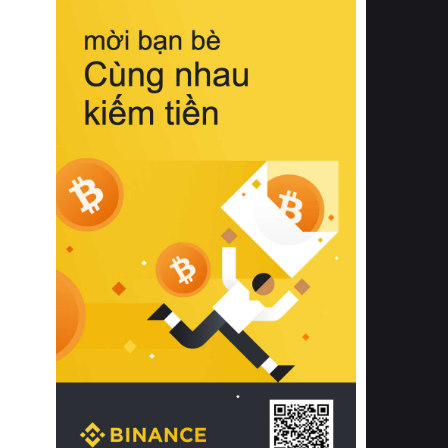
biệt từ bề mặt vải mềm mịn, khả năng
thoáng khí tuyệt vời cho đến độ đàn
hồi chuẩn xác của phần đệm nâng đỡ
cột sống.
Bên cạnh đó, việc lựa chọn các dòng
sản phẩm đạt chuẩn chất lượng quốc
tế còn giúp ngăn ngừa tình trạng kích
ứng da, hạn chế sự phát triển của vi
khuẩn và nấm mốc trong điều kiện
thời tiết nóng ẩm. Bạn có thể tìm hiểu
thêm các nghiên cứu khoa học về tác
động của giấc ngủ và môi trường
phòng ngủ đối với sức khỏe con
người tại Sleep Foundation (External
Link) để có cái nhìn toàn diện hơn.
2. Các tiêu chí vàng khi lựa chọn
chăn ga gối đệm cao cấp cho phòng
ngủ
Để sở hữu một bộ chăn ga gối đệm
cao cấp hoàn hảo cả về thẩm mỹ lẫn
công năng, người tiêu dùng cần cân
nhắc kỹ lưỡng các tiêu chí quan trọng