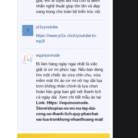
giác êm ái tuyệt đối mà còn là điểm
nhấn nghệ thuật giúp tôn lên vẻ đẹp
sang trọng cho toàn bộ kiến trúc nội
thất.
yt1syoutube
Tuy nhiên, giữa thị trường đa dạng
Y
với vô vàn thương hiệu và mẫu mã
https://www-yt1s.click/youtube-to-
như hiện nay, làm thế nào để chọn
mp3/
được những bộ chăn ga gối đệm cao
cấp thực sự chất lượng, phù hợp với
equinoxmode
khí hậu và nhu cầu sử dụng của gia
đình? Hãy cùng chúng tôi đi tìm lời
Đi làm hàng ngày ngại nhất là việc
giải đáp chi tiết qua bài viết dưới đây.
giặt ủi sơ mi phức tạp. Nếu bạn đang
tìm một chiếc áo vừa chỉn chu, vừa
1. Tại sao các gia đình hiện đại lại ưa
mềm mát thì áo sơ mi nữ tay dài lụa
chuộng chăn ga gối đệm cao cấp?
trơn không nhăn chính là lựa chọn
hoàn hảo giúp bạn giữ nét thanh lịch
Khác với các dòng sản phẩm thông
cả ngày dài. Xem chi tiết mẫu áo tại:
thường, những bộ chăn ga gối đệm
Link: Https: //equinoxmode.
cao cấp trải qua quy trình sản xuất
Store/shop/ao-so-mi-nu-tay-dai-
nghiêm ngặt từ khâu chọn lọc nguyên
cong-so-thanh-lich-quy-phaichat-
liệu tự nhiên đến công nghệ dệt
vai-lua-tronkhong-nhanthoang-mat/
nhuộm hiện đại không chứa hóa chất
độc hại. Khi sử dụng dòng sản phẩm
này, bạn sẽ cảm nhận rõ rệt sự khác