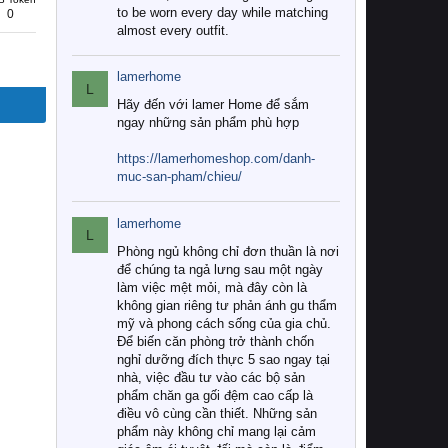
to be worn every day while matching
0
almost every outfit.
lamerhome
L
Hãy đến với lamer Home để sắm
ngay những sản phẩm phù hợp
https://lamerhomeshop.com/danh-
muc-san-pham/chieu/
lamerhome
L
Phòng ngủ không chỉ đơn thuần là nơi
để chúng ta ngả lưng sau một ngày
làm việc mệt mỏi, mà đây còn là
không gian riêng tư phản ánh gu thẩm
mỹ và phong cách sống của gia chủ.
Để biến căn phòng trở thành chốn
nghỉ dưỡng đích thực 5 sao ngay tại
nhà, việc đầu tư vào các bộ sản
phẩm chăn ga gối đệm cao cấp là
điều vô cùng cần thiết. Những sản
phẩm này không chỉ mang lại cảm