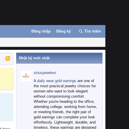
Đăng nhập
Đăng ký
Tìm kiếm
Nhật ký mới nhất
siriusjewelers
Binance
MEXC
A
daily wear gold earrings
are one of
the most practical jewelry choices for
women who want to look elegant
without compromising comfort.
Whether you're heading to the office,
attending college, working from home,
or meeting friends, the right pair of
gold earrings can complete your look
effortlessly. Lightweight, durable, and
timeless, these earrings are designed
B Token