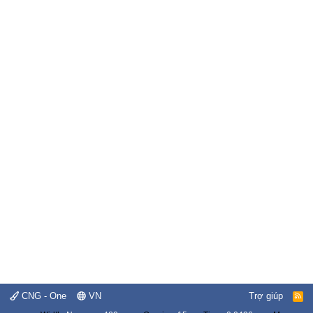
CNG - One
VN
Trợ giúp
R
S