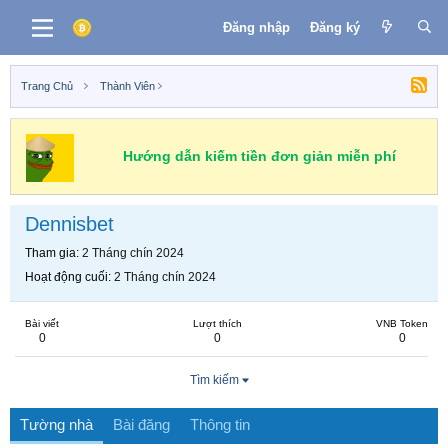
Đăng nhập
Đăng ký
Trang Chủ
Thành Viên
Hướng dẫn kiếm tiền đơn giản miễn phí
Dennisbet
Tham gia
2 Tháng chín 2024
Hoạt động cuối
2 Tháng chín 2024
Bài viết
Lượt thích
VNB Token
0
0
0
Tìm kiếm
Tường nhà
Bài đăng
Thông tin