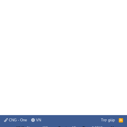
CNG - One
VN
Trợ giúp
R
S