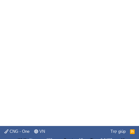
CNG - One
VN
Trợ giúp
R
S