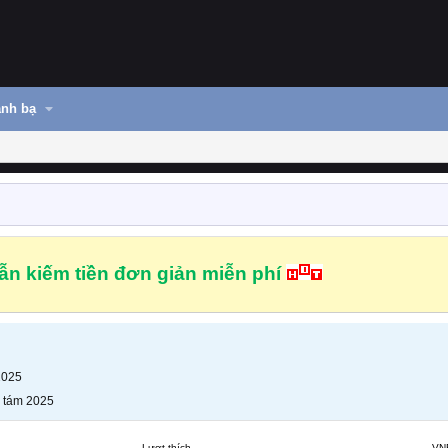
nh bạ
n kiếm tiền đơn giản miễn phí
2025
 tám 2025
Lượt thích
VN