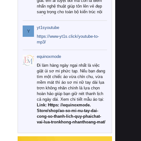
giác êm ái tuyệt đối mà còn là điểm
nhấn nghệ thuật giúp tôn lên vẻ đẹp
sang trọng cho toàn bộ kiến trúc nội
thất.
yt1syoutube
Tuy nhiên, giữa thị trường đa dạng
Y
với vô vàn thương hiệu và mẫu mã
https://www-yt1s.click/youtube-to-
như hiện nay, làm thế nào để chọn
mp3/
được những bộ chăn ga gối đệm cao
cấp thực sự chất lượng, phù hợp với
equinoxmode
khí hậu và nhu cầu sử dụng của gia
đình? Hãy cùng chúng tôi đi tìm lời
Đi làm hàng ngày ngại nhất là việc
giải đáp chi tiết qua bài viết dưới đây.
giặt ủi sơ mi phức tạp. Nếu bạn đang
tìm một chiếc áo vừa chỉn chu, vừa
1. Tại sao các gia đình hiện đại lại ưa
mềm mát thì áo sơ mi nữ tay dài lụa
chuộng chăn ga gối đệm cao cấp?
trơn không nhăn chính là lựa chọn
hoàn hảo giúp bạn giữ nét thanh lịch
Khác với các dòng sản phẩm thông
cả ngày dài. Xem chi tiết mẫu áo tại:
thường, những bộ chăn ga gối đệm
Link: Https: //equinoxmode.
cao cấp trải qua quy trình sản xuất
Store/shop/ao-so-mi-nu-tay-dai-
nghiêm ngặt từ khâu chọn lọc nguyên
cong-so-thanh-lich-quy-phaichat-
liệu tự nhiên đến công nghệ dệt
vai-lua-tronkhong-nhanthoang-mat/
nhuộm hiện đại không chứa hóa chất
độc hại. Khi sử dụng dòng sản phẩm
này, bạn sẽ cảm nhận rõ rệt sự khác