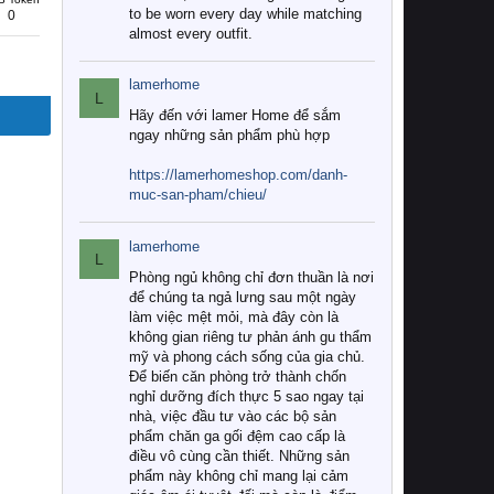
to be worn every day while matching
0
almost every outfit.
lamerhome
L
Hãy đến với lamer Home để sắm
ngay những sản phẩm phù hợp
https://lamerhomeshop.com/danh-
muc-san-pham/chieu/
lamerhome
L
Phòng ngủ không chỉ đơn thuần là nơi
để chúng ta ngả lưng sau một ngày
làm việc mệt mỏi, mà đây còn là
không gian riêng tư phản ánh gu thẩm
mỹ và phong cách sống của gia chủ.
Để biến căn phòng trở thành chốn
nghỉ dưỡng đích thực 5 sao ngay tại
nhà, việc đầu tư vào các bộ sản
phẩm chăn ga gối đệm cao cấp là
điều vô cùng cần thiết. Những sản
phẩm này không chỉ mang lại cảm