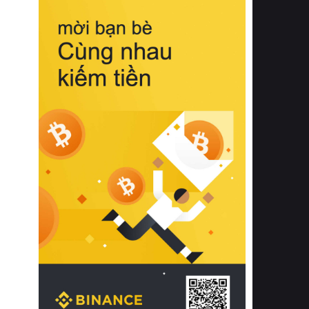
biệt từ bề mặt vải mềm mịn, khả năng
thoáng khí tuyệt vời cho đến độ đàn
hồi chuẩn xác của phần đệm nâng đỡ
cột sống.
Bên cạnh đó, việc lựa chọn các dòng
sản phẩm đạt chuẩn chất lượng quốc
tế còn giúp ngăn ngừa tình trạng kích
ứng da, hạn chế sự phát triển của vi
khuẩn và nấm mốc trong điều kiện
thời tiết nóng ẩm. Bạn có thể tìm hiểu
thêm các nghiên cứu khoa học về tác
động của giấc ngủ và môi trường
phòng ngủ đối với sức khỏe con
người tại Sleep Foundation (External
Link) để có cái nhìn toàn diện hơn.
2. Các tiêu chí vàng khi lựa chọn
chăn ga gối đệm cao cấp cho phòng
ngủ
Để sở hữu một bộ chăn ga gối đệm
cao cấp hoàn hảo cả về thẩm mỹ lẫn
công năng, người tiêu dùng cần cân
nhắc kỹ lưỡng các tiêu chí quan trọng