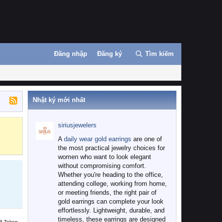
Đăng nhập
Đăng ký
Tìm kiếm
Nhật ký mới nhất
siriusjewelers
Binance
MEXC
A
daily wear gold earrings
are one of
the most practical jewelry choices for
women who want to look elegant
without compromising comfort.
Whether you're heading to the office,
attending college, working from home,
or meeting friends, the right pair of
gold earrings can complete your look
effortlessly. Lightweight, durable, and
timeless, these earrings are designed
B Token