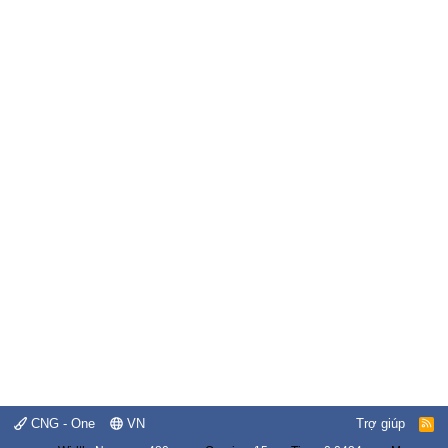
CNG - One
VN
Trợ giúp
R
S