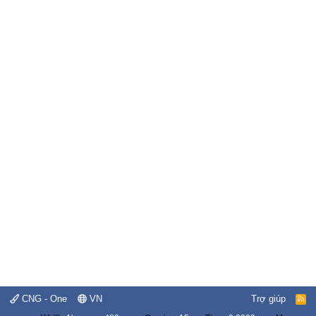
CNG - One
VN
Trợ giúp
R
S